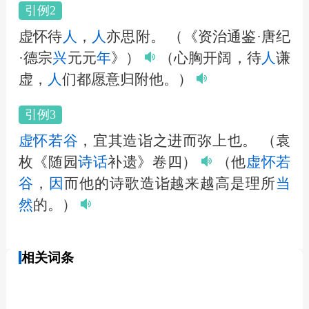
引例2
虚怀待
人
，
人
亦思附。
（《资治通鉴·唐纪
·德宗
兴
元元
年
》）
（心胸开阔，待
人
谦
虚，
人
们都愿意归附他。）
引例3
虚怀若谷
，宜其造诣之进而弥上也。
（袁
枚《随园
诗话
补遗》卷四）
（他
虚怀若
谷
，
因
而他的诗歌造诣越来越高是理所
当
然
的。）
相关词条