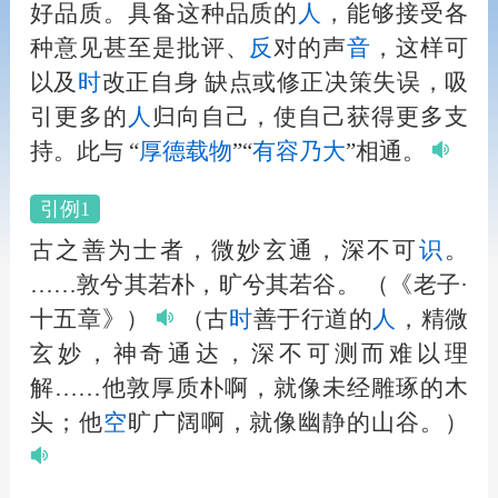
好品质。具备这种品质的
人
，能够接受各
种意见甚至是批评、
反
对的声
音
，这样可
以及
时
改正自身 缺点或修正决策失误，吸
引更多的
人
归向自己，使自己获得更多支
持。此与 “
厚德载物
”“
有容乃大
”相通。
引例1
古之善为士者，微妙玄通，深不可
识
。
……敦兮其若朴，旷兮其若谷。
（《老子·
十五章》）
（古
时
善于行道的
人
，精微
玄妙，神奇通达，深不可测而难以理
解……他敦厚质朴啊，就像未经雕琢的木
头；他
空
旷广阔啊，就像幽静的山谷。）