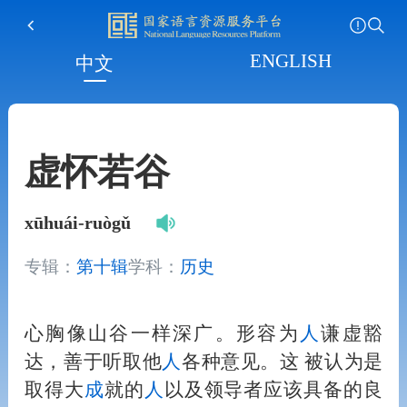
ENGLISH
中文
虚怀若谷
xūhuái-ruògǔ
专辑：
第十辑
学科：
历史
心胸像山谷一样深广。形容为
人
谦虚豁
达，善于听取他
人
各种意见。这 被认为是
取得大
成
就的
人
以及领导者应该具备的良