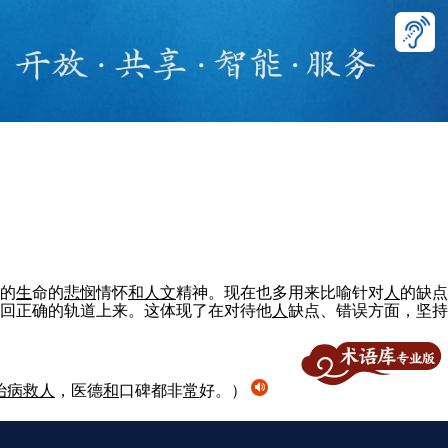
的
生
命的
悲悯
情怀
和
人
文
精神。现在也多用来比喻针对
人
的缺点
回正确的轨道上来。这体现了在对待他
人
缺点、错误方面，坚持
治病救
人
，医德
和
口碑都非
常
好。）