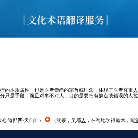
疗的本质属性，也是医者崇尚的宗旨或理念，体现了医者尊重
人
分
只是手段，而且对事不对
人
，目的是要把有缺点或错误的
人
拉
览·道部四·天仙》）
（沈羲，吴郡
人
，在蜀地学得道术，能