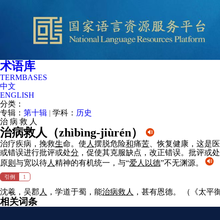
术语库
TERMBASES
中文
ENGLISH
分类：
专辑：
第十辑
|
学科：
历史
治
病
救
人
治病救人（
zhìbìng-jiùrén
）
治疗疾病，挽救
生
命。使
人
摆脱危险
和
痛
苦
、恢复健康，这是医
或错误进行批评或处
分
，促使其克服缺点，改正错误。批评或处
原
则
与宽以待
人
精神的有机统一，与“
爱
人
以德
”不无渊源。
引例
1
沈羲，吴郡
人
，学道于蜀，能
治病救
人
，甚有恩德。
（《太平御
相关词条