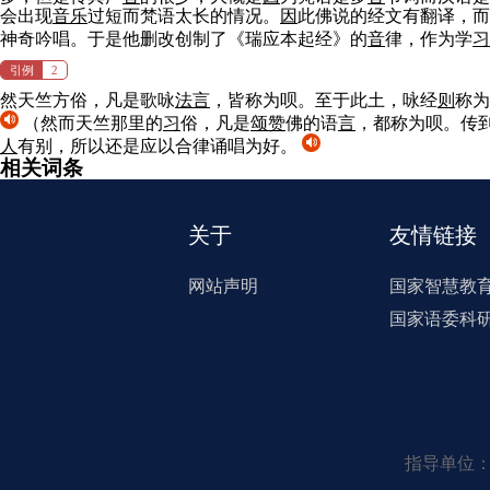
会出现
音
乐
过短而梵语太长的情况。
因
此佛说的经文有翻译，而
神奇吟唱。于是他删改创制了《瑞应本起经》的
音
律，作为学
习
引例
2
然天竺方俗，凡是歌咏
法
言
，皆称为呗。至于此土，咏经
则
称为
（然而天竺那里的
习
俗，凡是
颂赞
佛的语
言
，都称为呗。传
人
有别，所以还是应以合律诵唱为好。
相关词条
关于
友情链接
网站声明
国家智慧教
国家语委科
指导单位