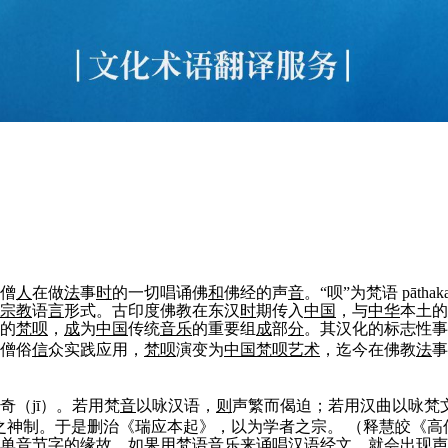
僧
人
在做
法
事
时
的一切唱诵佛
和
佛经的声
音
。“呗”为梵语 pāthak
宗教
语
言
形式。古印度佛教在东汉
时
期传入
中国
，与
中华
本土的
的
梵呗
，
成
为
中国
传统
音
乐
的重要组
成
部
分
。其汉化的标志性事件
僧俗
信
众实践应用，
梵呗
演变为
中国
梵呗
艺术
，迄今在佛教
法
奇（jī）。若用梵
音
以咏汉语，
则
声繁而偈迫；若用汉曲以咏梵
之神制。于是删治《瑞应本起》，以为学者之宗。
（释慧皎《高
单
音
节字的缘
故
。如果用梵语
音
乐
来诵唱汉语经文，就会出现声