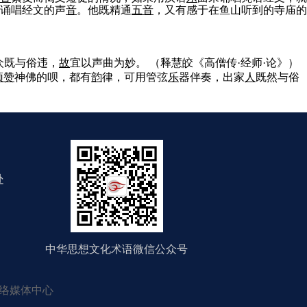
诵唱经文的声
音
。他既精通
五
音
，又有感于在鱼山听到的寺庙的
五众既与俗违，
故
宜以声曲为妙。
（释慧皎《高僧传·经师·论》）
颂赞
神佛的呗，都有
韵
律，可用管弦
乐
器伴奏，出家
人
既然与俗
处
中华思想文化术语微信公众号
络媒体中心