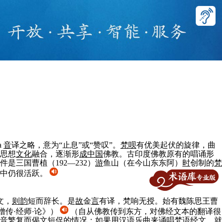
a
音
译之略，意为“止息”或“赞叹”。
梵呗
有优美起伏的旋律，曲
思想
文化
融合，逐渐形
成
中国
佛教。古印度佛教原有的唱诵形
是三国曹植（192—232）
游
鱼山（在今山东东阿）
时
创制的
梵
事中仍很活跃。
文，
则
韵
短而辞长。是
故
金
言
有译，梵响无授。始有魏陈思王曹
僧传·经师·论》）
（自从佛教传到东方，对佛经文本的翻译很
音
繁复而偈文短促的情况；如果用汉语
乐
曲来诵唱梵语经文，就