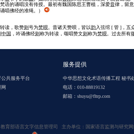
梵语的诵唱没有传授。最初有魏国陈思王曹植，深爱
音
律，留意
诵唱佛经的准绳。）
转读，歌赞
则
号为
梵呗
。昔诸天赞呗，皆以
韵
入弦绾 [ 管 ]，
到
中国
，吟诵佛经
则
称为转读，颂唱赞文
则
称为
梵呗
。过去所有
服务提供
育公共服务平台
中华思想文化术语传播工程 秘书
研网
电话：010-88819132
邮箱：shuyu@fltrp.com
：教育部语言文字信息管理司 主办单位：国家语言监测与研究网