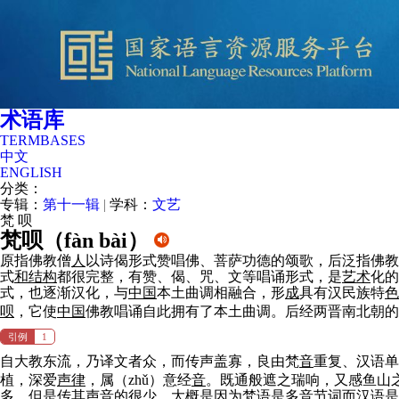
术语库
TERMBASES
中文
ENGLISH
分类：
专辑：
第十一辑
|
学科：
文艺
梵
呗
梵呗（
fàn bài
）
原指佛教僧
人
以诗偈形式赞唱佛、菩萨功德的颂歌，后泛指佛教
式
和
结构
都很完整，有赞、偈、咒、文等唱诵形式，是
艺术
化的
式，也逐渐汉化，与
中国
本土曲调相融合，形
成
具有汉民族特
色
呗
，它使
中国
佛教唱诵自此拥有了本土曲调。后经两晋南北朝的
引例
1
自大教东流，乃译文者众，而传声盖寡，良由梵
音
重复、汉语单
植，深爱
声律
，属（zhǔ）意经
音
。既通般遮之瑞响，又感鱼山
多，但是传其声
音
的很少，大概是
因
为梵语是多
音
节词而汉语是