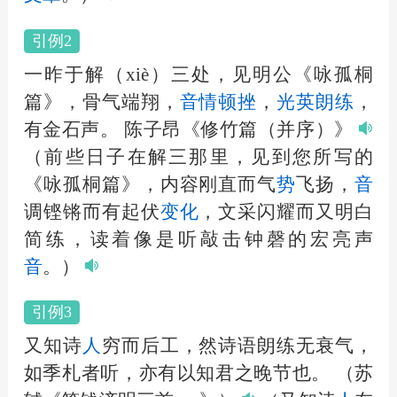
引例2
一昨于解（xiè）三处，见明公《咏孤桐
篇》，骨气端翔，
音
情顿挫
，
光英朗练
，
有金石声。
陈子昂《修竹篇（并序）》
（前些日子在解三那里，见到您所写的
《咏孤桐篇》，内容刚直而气
势
飞扬，
音
调铿锵而有起伏
变化
，文采闪耀而又明白
简练，读着像是听敲击钟磬的宏亮声
音
。）
引例3
又知诗
人
穷而后工，然诗语朗练无衰气，
如季札者听，亦有以知君之晚节也。
（苏