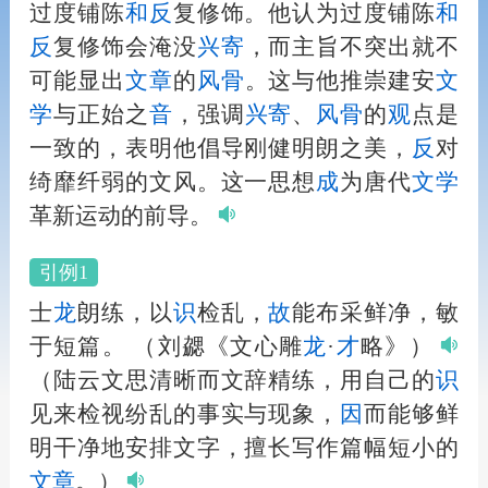
过度铺陈
和
反
复修饰。他认为过度铺陈
和
反
复修饰会淹没
兴
寄
，而主旨不突出就不
可能显出
文章
的
风骨
。这与他推崇建安
文
学
与正始之
音
，强调
兴
寄
、
风骨
的
观
点是
一致的，表明他倡导刚健明朗之美，
反
对
绮靡纤弱的文风。这一思想
成
为唐代
文学
革新运动的前导。
引例1
士
龙
朗练，以
识
检乱，
故
能布采鲜净，敏
于短篇。
（刘勰《文心雕
龙
·
才
略》）
（陆云文思清晰而文辞精练，用自己的
识
见来检视纷乱的事实与现象，
因
而能够鲜
明干净地安排文字，擅长写作篇幅短小的
文章
。）