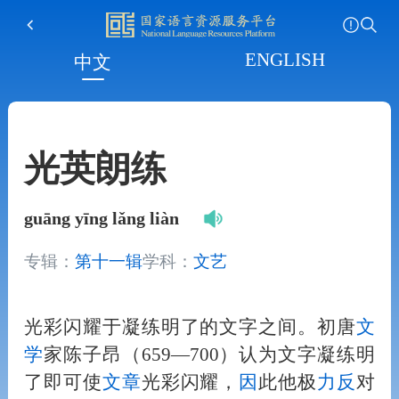
ENGLISH
中文
光英朗练
guāng yīng lǎng liàn
专辑：
第十一辑
学科：
文艺
光彩闪耀于凝练明了的文字之间。初唐
文
学
家陈子昂（659—700）认为文字凝练明
了即可使
文章
光彩闪耀，
因
此他极
力
反
对