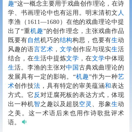
趣
”这一概念主要用于戏曲创作理论，在诗
学、书画理论中也有运用。明末清初文
人
李渔（1611—1680）在他的戏曲理论中提
出了“重
机趣
”的创作理念，主张戏曲作品
既要有
自然
机巧的
结构
构思，也要有
生
动
风趣的语
言
艺术
，
文学
创作应与现实
生
活
结合，在
生
活中提炼
文学
，在
文学
中体现
生
活。李渔的主张对
中国
古典戏曲理论的
发展具有一定的影响。“
机趣
”作为一种
艺
术
创作技
法
，具有特定的审美蕴涵
和
表达
方式。它
反
对迂腐死板的表达方式，体现
出一种机
智
之趣以及超脱
空
灵
、形象
生
动
之美。这一术语后来也用作诗歌批评术
语。