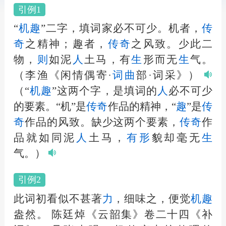
引例1
“
机趣
”二字，填词家必不可少。机者，
传
奇
之精神；趣者，
传奇
之风致。少此二
物，
则
如泥
人
土马，有
生
形而无
生
气。
（李渔《闲情偶寄·
词曲
部·词采》）
（“
机趣
”这两个字，是填词的
人
必不可少
的要素。“机”是
传奇
作品的精神，“
趣
”是
传
奇
作品的风致。缺少这两个要素，
传奇
作
品就如同泥
人
土马，
有形
貌却毫无
生
气。）
引例2
此词初看似不甚著
力
，细味之，便觉
机趣
盎然。
陈廷焯《云韶集》卷二十四《补