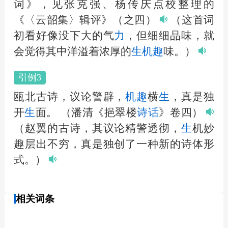
词》，见张克强、杨传庆点校整理的
《〈云韶集〉辑评》（之四）
（这首词
初看好像没下大的气
力
，但细细品味，就
会觉得其中洋溢着浓厚的
生
机趣
味。）
引例3
瓯北古诗，议论警辟，
机趣
横
生
，真是独
开
生
面。
（潘清《挹翠楼
诗话
》卷四）
（赵翼的古诗，其议论精警透彻，
生
机妙
趣层出不穷，真是独创了一种新的诗体形
式。）
相关词条