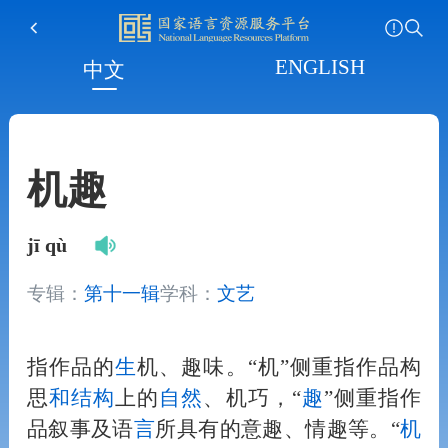
ENGLISH
中文
机趣
jī qù
专辑：
第十一辑
学科：
文艺
指作品的
生
机、趣味。“机”侧重指作品构
思
和
结构
上的
自然
、机巧，“
趣
”侧重指作
品叙事及语
言
所具有的意趣、情趣等。“
机