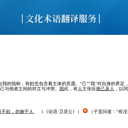
、自我的指称，有
时
也包含着主体的意愿。“己”“我”对自身的界定
己与他者之间的对立与冲突。
因
此，有
人
主张应
推己及
人
，以同
所不
欲
，勿施于
人
。
（《论语·卫灵公》）
（子贡问道：“有没