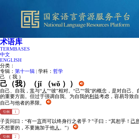
术语库
TERMBASES
中文
ENGLISH
分类：
专辑：
第十一辑
|
学科：
哲学
己
（
我
）
己（我）（
jǐ （wǒ ）
）
自己、自我，
常
与“
人
”“彼”相对。“己”“我”的概念，是对自己
的重要方面。但过于强调自我、为自我的
利
益考虑，容易导致自
自己与他者的界限。
引例
1
子贡问曰：“有一
言
而可以终身行之者乎？”子曰：“其恕乎！
己
不想要的，不要施加于他
人
。”）
引例
2