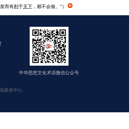
毛发而有
利
于
天下
，都不会做。”）
处
中华思想文化术语微信公众号
络媒体中心