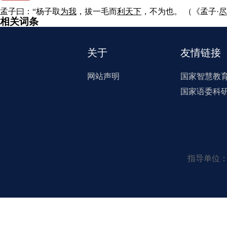
孟子曰：“杨子取
为我
，拔一毛而
利
天下
，不为也。
（《孟子·
尽
相关词条
关于
友情链接
网站声明
国家智慧教
国家语委科
指导单位