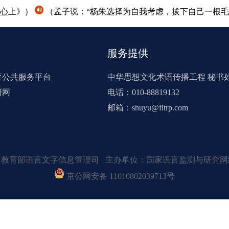
心
上》）
（孟子说：“杨朱选择为自我考虑，拔下自己一根
服务提供
育公共服务平台
中华思想文化术语传播工程 秘书
研网
电话：010-88819132
邮箱：shuyu@fltrp.com
：教育部语言文字信息管理司 主办单位：国家语言监测与研究网
京公网安备 11010802039713号