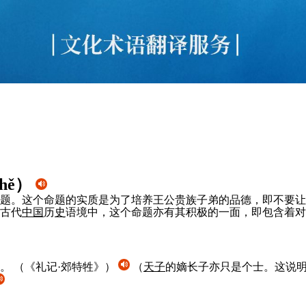
zhě
）
题。这个命题的实质是为了培养王公贵族子弟的品德，即不要让
古代
中国
历
史
语境中，这个命题亦有其积极的一面，即包含着对
也。
（《礼记·郊特牲》）
（
天子
的嫡长子亦只是个士。这说