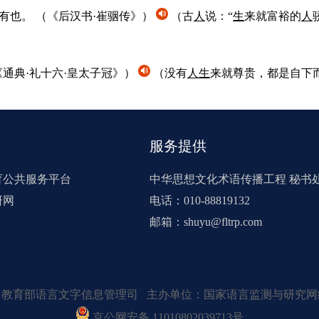
之有也。
（《后汉书·崔骃传》）
（古
人
说：“
生
来就富裕的
人
通典·礼十六·皇太子冠》）
（没有
人
生
来就尊贵，都是自下
服务提供
育公共服务平台
中华思想文化术语传播工程 秘书
研网
电话：010-88819132
邮箱：shuyu@fltrp.com
：教育部语言文字信息管理司 主办单位：国家语言监测与研究网
京公网安备 11010802039713号