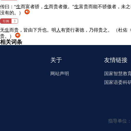
传曰：“
生
而富者骄，
生
而贵者傲。”
生
富贵而能不骄傲者，未
没有的。）
引例
3
无
生
而贵，皆由下升也。明
人
有贤行著德，乃得贵之。
（杜佑《
贵。）
相关词条
关于
友情链接
网站声明
国家智慧教
国家语委科
指导单位