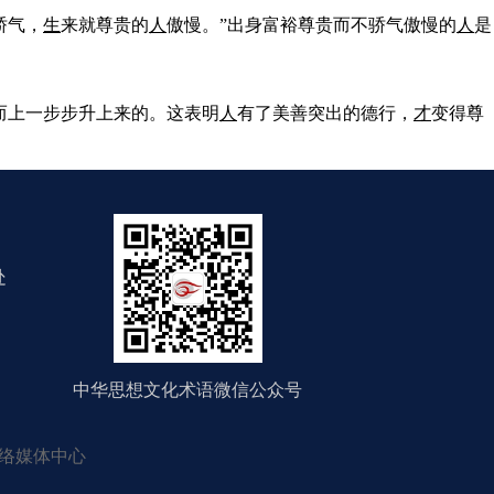
骄气，
生
来就尊贵的
人
傲慢。”出身富裕尊贵而不骄气傲慢的
人
是
而上一步步升上来的。这表明
人
有了美善突出的德行，
才
变得尊
处
中华思想文化术语微信公众号
络媒体中心