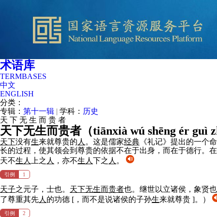
术语库
TERMBASES
中文
ENGLISH
分类：
专辑：
第十一辑
|
学科：
历史
天
下
无
生
而
贵
者
天下无生而贵者（
tiānxià wú shēng ér guì 
天下
没有
生
来就尊贵的
人
。这是儒家
经典
《礼记》提出的一个命
长的过程，使其领会到尊贵的依据不在于出身，而在于德行。在
天不
生
人
上之
人
，亦不
生
人
下之
人
。
引例
1
天子
之元子，士也。
天下
无
生
而贵者
也。继世以立诸侯，象贤
了尊重其先
人
的功德 [，而不是说诸侯的子孙
生
来就尊贵 ]。）
引例
2