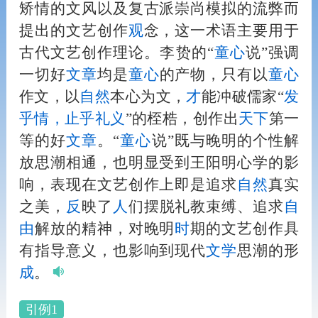
矫情的文风以及复古派崇尚模拟的流弊而
提出的文艺创作
观
念，这一术语主要用于
古代文艺创作理论。李贽的“
童心
说”强调
一切好
文章
均是
童心
的产物，只有以
童心
作文，以
自然
本心为文，
才
能冲破儒家“
发
乎情，止乎礼义
”的桎梏，创作出
天下
第一
等的好
文章
。“
童心
说”既与晚明的个性解
放思潮相通，也明显受到王阳明心学的影
响，表现在文艺创作上即是追求
自然
真实
之美，
反
映了
人
们摆脱礼教束缚、追求
自
由
解放的精神，对晚明
时
期的文艺创作具
有指导意义，也影响到现代
文学
思潮的形
成
。
引例1