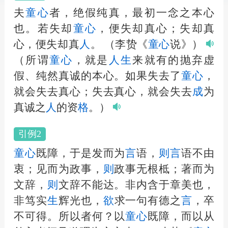
夫
童心
者，绝假纯真，最初一念之本心
也。若失却
童心
，便失却真心；失却真
心，便失却真
人
。
（李贽《
童心
说》）
（所谓
童心
，就是
人
生
来就有的抛弃虚
假、纯然真诚的本心。如果失去了
童心
，
就会失去真心；失去真心，就会失去
成
为
真诚之
人
的资
格
。）
引例2
童心
既障，于是发而为
言
语，
则
言
语不由
衷；见而为政事，
则
政事无根柢；著而为
文辞，
则
文辞不能达。非内含于章美也，
非笃实
生
辉光也，
欲
求一句有德之
言
，卒
不可得。所以者何？以
童心
既障，而以从