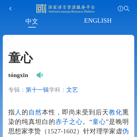
ENGLISH
中文
童心
tóngxīn
专辑：
第十一辑
学科：
文艺
指
人
的
自然
本性，即尚未受到后天
教化
熏
染的纯真坦白的
赤子之心
。“
童心
”是晚明
思想家李贽（1527-1602）针对理学家虚
伪