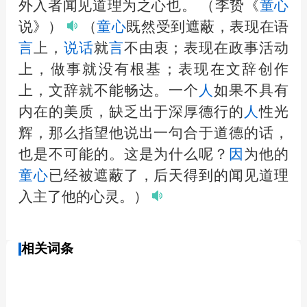
外入者闻见道理为之心也。
（李贽《
童心
说》）
（
童心
既然受到遮蔽，表现在语
言
上，
说话
就
言
不由衷；表现在政事活动
上，做事就没有根基；表现在文辞创作
上，文辞就不能畅达。一个
人
如果不具有
内在的美质，缺乏出于深厚德行的
人
性光
辉，那么指望他说出一句合于道德的话，
也是不可能的。这是为什么呢？
因
为他的
童心
已经被遮蔽了，后天得到的闻见道理
入主了他的心灵。）
相关词条