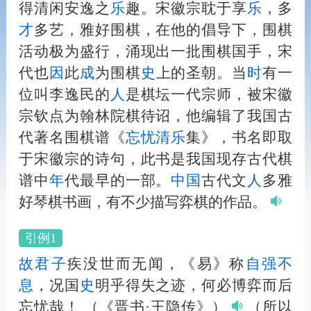
得清闲安逸之
乐
趣。宋徽宗耽于享
乐
，多
才
多艺，雅好围棋，在他的倡导下，围棋
活动极为盛行，涌现出一批围棋国手，宋
代也
因
此
成
为围棋
史
上的圣朝。当
时
有一
位叫李逸民的
人
是棋坛一代宗师，被宋徽
宗钦点为翰林院棋待诏，他编辑了我国古
代著名围棋谱《
忘忧清
乐
集》，书名即取
于宋徽宗的诗句，此书是我国现存古代棋
谱中
年
代最早的一部。
中国
古代文
人
多雅
好琴棋书画，有不少描写弈棋的作品。
引例1
故
君子
疾没世而无闻，《易》称
自强不
息
，况国
史
明乎得失之迹，何必博弈而后
忘忧哉！
（《晋书·王隐传》）
（所以