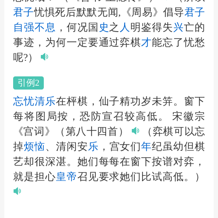
君子
忧惧死后默默无闻,《周易》倡导
君子
自强不息
，何况国
史
之
人
明鉴得失
兴
亡的
事迹，为何一定要通过弈棋
才
能忘了忧愁
呢?）
引例2
忘忧清
乐
在枰棋，仙子精功岁未笄。窗下
每将图局按，恐防宣召较高低。
宋徽宗
《宫词》（第八十四首）
（弈棋可以忘
掉
烦恼
、清闲安
乐
，宫女们
年
纪虽幼但棋
艺却很深湛。她们每每在窗下按谱对弈，
就是担心
皇帝
召见要求她们比试高低。）