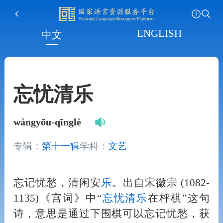
ENGLISH
中文
忘忧清乐
wàngyōu-qīnglè
专辑：
第十一辑
学科：
文艺
忘记忧愁，清闲安
乐
。出自宋徽宗 (1082-
1135)《宫词》中“
忘忧清
乐
在枰棋”这句
诗，意思是通过下围棋可以忘记忧愁，获