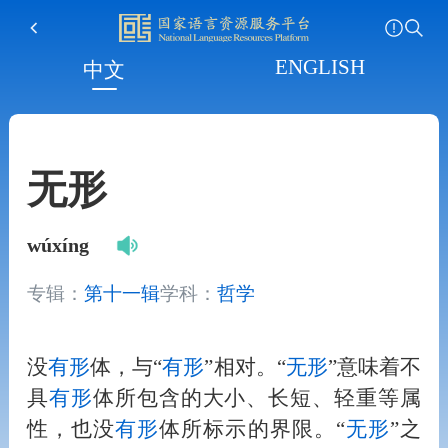
ENGLISH
中文
无形
wúxíng
专辑：
第十一辑
学科：
哲学
没
有形
体，与“
有形
”相对。“
无形
”意味着不
具
有形
体所包含的大小、长短、轻重等属
性，也没
有形
体所标示的界限。“
无形
”之