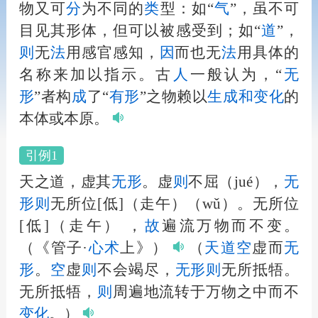
物又可
分
为不同的
类
型：如“
气
”，虽不可
目见其形体，但可以被感受到；如“
道
”，
则
无
法
用感官感知，
因
而也无
法
用具体的
名称来加以指示。古
人
一般认为，“
无
形
”者构
成
了“
有形
”之物赖以
生
成
和
变化
的
本体或本原。
引例1
天之道，虚其
无形
。虚
则
不屈（jué），
无
形
则
无所位[低]（走午）（wǔ）。无所位
[低]（走午） ，
故
遍流万物而不变。
（《管子·
心术
上》）
（
天道
空
虚而
无
形
。
空
虚
则
不会竭尽，
无形
则
无所抵牾。
无所抵牾，
则
周遍地流转于万物之中而不
变化
。）