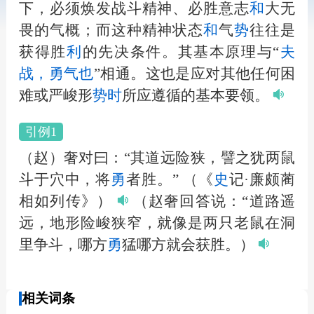
下，必须焕发战斗精神、必胜意志
和
大无
畏的气概；而这种精神状态
和
气
势
往往是
获得胜
利
的先决条件。其基本原理与“
夫
战，
勇
气也
”相通。这也是应对其他任何困
难或严峻形
势
时
所应遵循的基本要领。
引例1
（赵）奢对曰：“其道远险狭，譬之犹两鼠
斗于穴中，将
勇
者胜。”
（《
史
记·廉颇蔺
相如列传》）
（赵奢回答说：“道路遥
远，地形险峻狭窄，就像是两只老鼠在洞
里争斗，哪方
勇
猛哪方就会获胜。）
相关词条