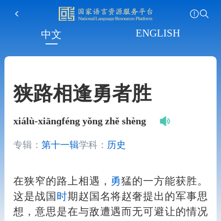
ENGLISH
中文
狭路相逢勇者胜
xiálù-xiānɡféng yǒng zhě shèng
专辑：
第十一辑
学科：
历史
在狭窄的路上相遇，
勇
猛的一方能获胜。
这是战国
时
期赵国名将赵奢提出的军事思
想，意思是在与敌遭遇而无可避让的情况