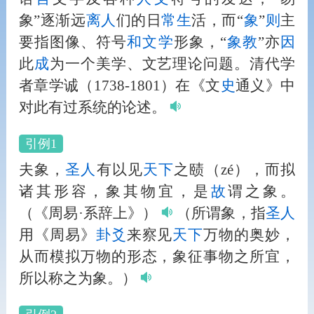
象”逐渐远
离
人
们的日
常
生
活，而“
象
”
则
主
要指图像、符号
和
文学
形象，“
象教
”亦
因
此
成
为一个美学、文艺理论问题。清代学
者章学诚（1738-1801）在《文
史
通义》中
对此有过系统的论述。
引例1
夫象，
圣
人
有以见
天下
之赜（zé），而拟
诸其形容，象其物宜，是
故
谓之象。
（《周易·系辞上》）
（所谓象，指
圣
人
用《周易》
卦爻
来察见
天下
万物的奥妙，
从而模拟万物的形态，象征事物之所宜，
所以称之为象。）