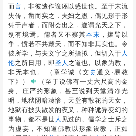
而
言
，非彼造作诳诬以惑世也。至于末流
失传，凿而实之，夫妇之愚，偶见形于形
凭于声者，而附会出之，遂谓光天之下，
别有境焉。儒者又不察其
本末
，攘臂以
争，愤若不共戴天，而不知非其实也。令
彼所学，与夫文字之所指拟，但切入于
人
伦
之所日用，即
圣
人
之道也。以象为教，
非无本也。
（章学诚《文
史
通义·易教
下》）
（至于说佛有一丈六尺高的金
身、庄严的形象，甚至说到天堂清净光
明，地狱阴暗凄惨，天堂有散花的天女，
地狱有披头散发的夜叉，种种诡异变幻的
事物，都不是世
人
见过的。儒学之士斥之
为虚妄，不知道佛教以形象设教，正如