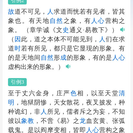
引例2
故
道不可见，
人
求道而恍若有见者，皆其
象也。有天地
自然
之象，有
人
心
营构之
象。
（章学诚《文
史
通义·易教下》）
（
因
此，道之本体不可能见到，
人
们在求
道
时
若有所见，都只是它显现的形象。有
的是天地间
自然
形
成
的形象，有的是
人
心
虚构出来的形象。）
引例3
至于丈六金身，庄严
色
相，以至天堂
清
明
，地狱阴惨，天女散花，夜叉披发，种
种诡幻，非
人
所见，儒者斥之为妄，不知
彼以
象教
，不啻《易》之
龙
血玄黄、张弧
载鬼。是以阎摩变相，皆即
人
心
营构之象