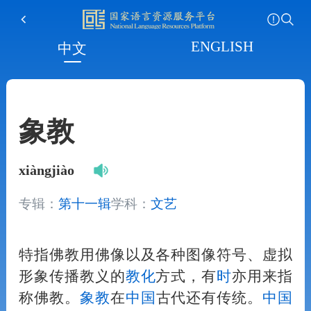
ENGLISH
中文
象教
xiàngjiào
专辑：
第十一辑
学科：
文艺
特指佛教用佛像以及各种图像符号、虚拟
形象传播教义的
教化
方式，有
时
亦用来指
称佛教。
象教
在
中国
古代还有传统。
中国