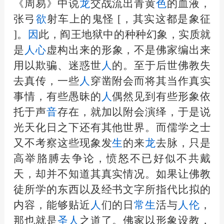
《周易》中说
龙
交战流出青黄
色
的血液，
张弓
欲
射车上的鬼怪 [，其实这都是象征
]。
因
此，阎王地狱中的种种幻象，实质就
是
人
心
虚构出来的形象，不是佛家编出来
用以欺骗、迷惑世
人
的。至于后世佛教失
去真传，一些
人
穿凿附会而将其当作真实
事情，有些愚昧的
人
偶然见到有些形象依
托于声
音
存在，就加以附会演绎，于是说
光天化日之下还有其他世界。而儒学之士
又不考察这些现象发
生
的来
龙
去脉，只是
高举胳膊去争论，愤怒不已好似不共戴
天，却并不知道其真实情况。如果让佛教
徒所学的东西以及经书文字所指代比拟的
内容，能够贴近
人
们的日
常
生
活与
人
伦
，
那也就是
圣
人
之道了。佛家以形象设教，