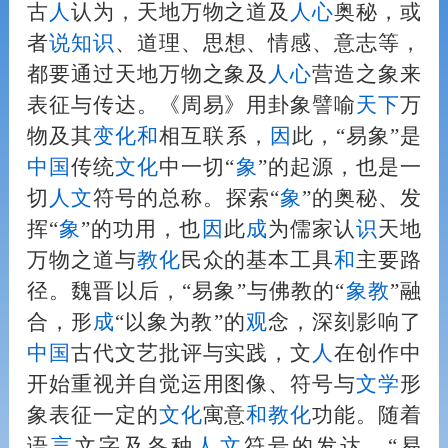
古
人
认为，天地万物之道及
人
心
奥秘，或
者
说知
识
、道理、思想、情感、意志等，
都要通过天地万物之象及
人
心
营造之象来
表征与传达。《周易》用卦象譬喻
天下
万
物及其
变化
和
相互联系，
因
此，“易象”是
中国
传统
文化
中一切“
象
”的起源，也是一
切
人
文
符号的总称。探索“
象
”的奥秘、发
挥“
象
”的功用，也
因
此
成
为儒家认
识
天地
万物之道与
教化
民众的基本工具
和
主要路
径。魏晋以后，“易象”与佛教的“
象教
”融
合，形
成
“以象为教”的
观
念，深刻影响了
中国
古代文艺批评与实践，文
人
在创作中
开始重视并自觉运用图像、符号与
文学
形
象表征一定的
文化
寓意
和
教化
功能。随着
语
言
文字及各种
人
文
符号的发达，“易