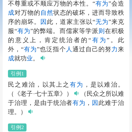
不尊重或不顺应万物的本性。“
有为
”会造
成
对万物的
自然
状态的破坏，进而导致秩
序的崩坏。
因
此，道家主张以“
无为
”来克
服“
有为
”的弊端。而儒家等学派
则
在积极
的意义上，肯定统治者的“
有为
”。此
外，“
有为
”也泛指个
人
通过自己的努
力
来
成
就功
业
。
引例1
民之难治，以其上之
有为
，是以难治。
（《老子·七十五章》）
（民众之所以难
于治理，是由于统治者
有为
，
因
此难于治
理。）
引例2