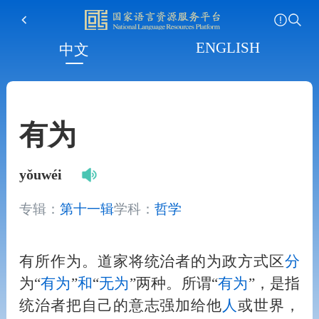
ENGLISH
中文
有为
yǒuwéi
专辑：
第十一辑
学科：
哲学
有所作为。道家将统治者的为政方式区
分
为“
有为
”
和
“
无为
”两种。所谓“
有为
”，是指
统治者把自己的意志强加给他
人
或世界，