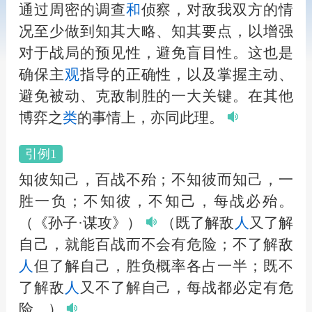
通过周密的调查
和
侦察，对敌我双方的情
况至少做到知其大略、知其要点，以增强
对于战局的预见性，避免盲目性。这也是
确保主
观
指导的正确性，以及掌握主动、
避免被动、克敌制胜的一大关键。在其他
博弈之
类
的事情上，亦同此理。
引例1
知彼知己，百战不殆；不知彼而知己，一
胜一负；不知彼，不知己，每战必殆。
（《孙子·谋攻》）
（既了解敌
人
又了解
自己，就能百战而不会有危险；不了解敌
人
但了解自己，胜负概率各占一半；既不
了解敌
人
又不了解自己，每战都必定有危
险。）