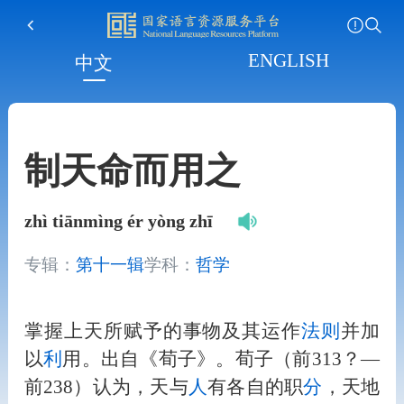
ENGLISH
中文
制天命而用之
zhì tiānmìng ér yòng zhī
专辑：
第十一辑
学科：
哲学
掌握上天所赋予的事物及其运作
法
则
并加
以
利
用。出自《荀子》。荀子（前313？—
前238）认为，天与
人
有各自的职
分
，天地