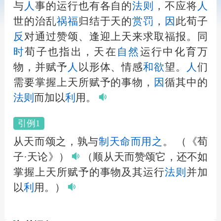
与
人
事的运行也有各自的
法
则
，不应将
人
世的治乱
祸福
归结于天的
赏罚
，
因
此荀子
反
对通过赞颂、逢迎上天来求取福报。同
时
荀子也指出，天在
自然
运行中化育万
物，并赋予
人
以形体、情感
和
欲
望。
人
们
需要掌握上天所赋予的事物，
因
循其中的
法
则
而加以
利
用。
引例1
从天而颂之，孰与
制
天命
而用之
。
（《荀
子·天论》）
（顺从天而赞颂它，还不如
掌握上天所赋予的事物及其运行
法
则
并加
以
利
用。）