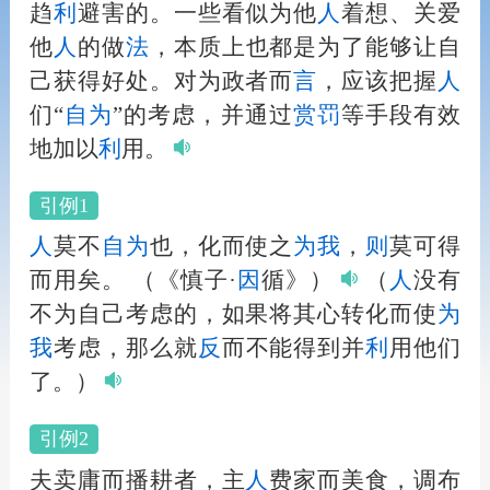
趋
利
避害的。一些看似为他
人
着想、关爱
他
人
的做
法
，本质上也都是为了能够让自
己获得好处。对为政者而
言
，应该把握
人
们“
自为
”的考虑，并通过
赏罚
等手段有效
地加以
利
用。
引例1
人
莫不
自为
也，化而使之
为我
，
则
莫可得
而用矣。
（《慎子·
因
循》）
（
人
没有
不为自己考虑的，如果将其心转化而使
为
我
考虑，那么就
反
而不能得到并
利
用他们
了。）
引例2
夫卖庸而播耕者，主
人
费家而美食，调布