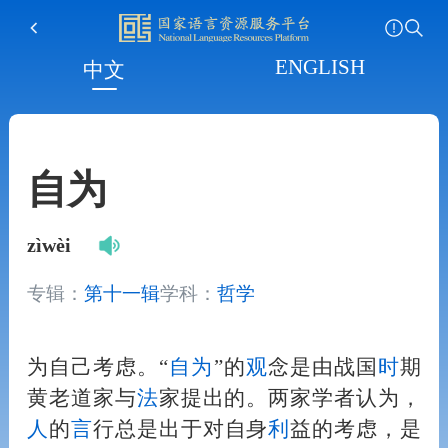
ENGLISH
中文
自为
zìwèi
专辑：
第十一辑
学科：
哲学
为自己考虑。“
自为
”的
观
念是由战国
时
期
黄老道家与
法
家提出的。两家学者认为，
人
的
言
行总是出于对自身
利
益的考虑，是