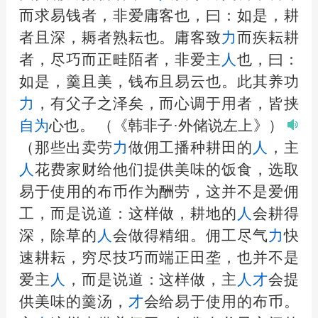
而求易钱者，非爱庸客也，曰：如是，耕
者且深，耨者熟耘也。庸客致
力
而疾耘耕
者，尽巧而正畦陌者，非爱主
人
也，曰：
如是，羹且美，钱布且易云也。此其养功
力
，有父子之泽矣，而心调于用者，皆挟
自为
心也。
（《韩非子·外储说左上》）
（那些出卖劳
力
做佣工播种耕田的
人
，主
人
花费家财给他们提供美味的饭食，选取
易于使用的布币作为酬劳，这并不是爱佣
工，而是说道：这样做，耕地的
人
会耕得
深，除草的
人
会做得精细。佣工尽气
力
快
速耕耘，穷尽技巧而端正田垄，也并不是
爱主
人
，而是说道：这样做，主
人
才
会提
供美味的羹汤，
才
会给易于使用的布币。