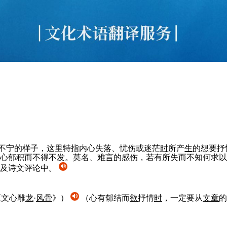
神不宁的样子，这里特指内心失落、忧伤或迷茫
时
所产
生
的想要抒
心郁积而不得不发。莫名、难
言
的感伤，若有所失而不知何求以
作及诗文评论中。
《文心雕
龙
·
风骨
》）
（心有郁结而
欲
抒情
时
，一定要从
文章
的