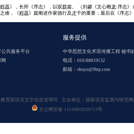
程器
》，长怀《序志》，以驭
群
篇。
（刘勰《文心雕
龙
·序志》
之难，《
程器
》篇阐述作家德行及
才
干的重要；最后在《序志》
服务提供
育公共服务平台
中华思想文化术语传播工程 秘书
研网
电话：010-88819132
邮箱：shuyu@fltrp.com
：教育部语言文字信息管理司 主办单位：国家语言监测与研究网
京公网安备 11010802039713号