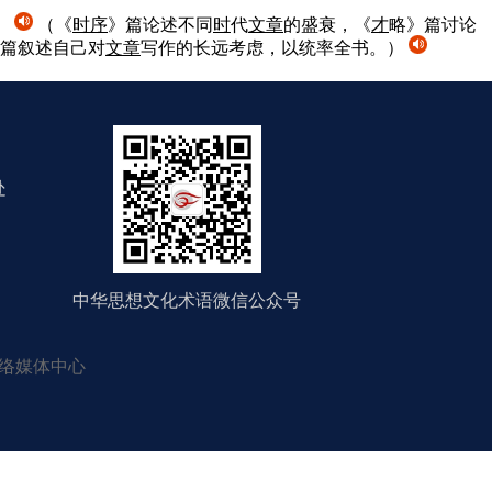
）
（《
时
序
》篇论述不同
时
代
文章
的盛衰，《
才
略》篇讨论
篇叙述自己对
文章
写作的长远考虑，以统率全书。）
处
中华思想文化术语微信公众号
络媒体中心