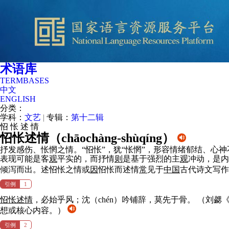
术语库
TERMBASES
中文
ENGLISH
分类：
学科：
文艺
|
专辑：
第十二辑
怊
怅
述
情
怊怅述情（
chāochàng-shùqíng
）
抒发感伤、怅惘之情。“怊怅”，犹“怅惘”，形容情绪郁结、心
表现可能是客
观
平实的，而抒情
则
是基于强烈的主
观
冲动，是内
倾泻而出。述怊怅之情或
因
怊怅而述情
常
见于
中国
古代诗文写
引例
1
怊怅述情
，必始乎风；沈（chén）吟铺辞，莫先于骨。
（刘勰
想或核心内容。）
引例
2