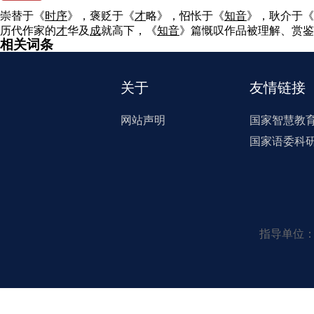
崇替于《
时
序
》，褒贬于《
才
略》，怊怅于《
知
音
》，耿介于《
历代作家的
才
华及
成
就高下，《
知
音
》篇慨叹作品被理解、赏鉴
相关词条
关于
友情链接
网站声明
国家智慧教
国家语委科
指导单位