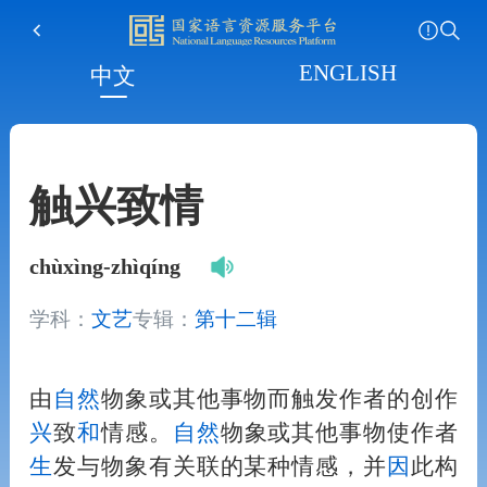
ENGLISH
中文
触兴致情
chùxìng-zhìqíng
学科：
文艺
专辑：
第十二辑
由
自然
物象或其他事物而触发作者的创作
兴
致
和
情感。
自然
物象或其他事物使作者
生
发与物象有关联的某种情感，并
因
此构