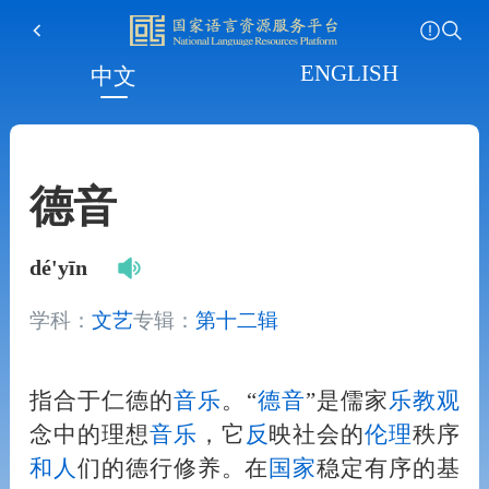
ENGLISH
中文
德音
dé'yīn
学科：
文艺
专辑：
第十二辑
指合于仁德的
音
乐
。“
德
音
”是儒家
乐
教
观
念中的理想
音
乐
，它
反
映社会的
伦理
秩序
和
人
们的德行修养。在
国家
稳定有序的基