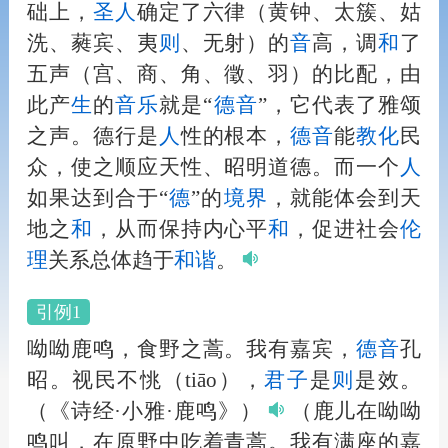
础上，
圣
人
确定了六律（黄钟、太簇、姑
洗、蕤宾、夷
则
、无射）的
音
高，调
和
了
五声（宫、商、角、徵、羽）的比配，由
此产
生
的
音
乐
就是“
德
音
”，它代表了雅颂
之声。德行是
人
性的根本，
德
音
能
教化
民
众，使之顺应天性、昭明道德。而一个
人
如果达到合于“
德
”的
境界
，就能体会到天
地之
和
，从而保持内心平
和
，促进社会
伦
理
关系总体趋于
和
谐
。
引例1
呦呦鹿鸣，食野之蒿。我有嘉宾，
德
音
孔
昭。视民不恌（tiāo），
君子
是
则
是效。
（《诗经·小雅·鹿鸣》）
（鹿儿在呦呦
鸣叫，在原野中吃着青蒿。我有满座的嘉