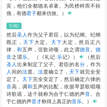
宾，他们全都德名卓著。为民榜样而不轻
佻，有德
君子
都来仿效。）
引例2
然后
圣
人
作为父子君臣，以为纪纲。纪纲
既正，
天下
大定。
天下
大定，然后正六
律，
和
五声，弦歌诗颂，此之谓
德
音
。
德
音
之谓
乐
。
（《礼记·
乐
记》）
（然后
圣
人
出来制定了父子、君臣的名
分
，作为
人
间的
法
度。
法
度确立了，
天下
就完全安
定了。
天下
完全安定了，然后确定六律的
音
高，调
和
五声的比配，依据琴瑟歌唱颂
诗歌谣，这个就称为合于仁德的声
音
。合
于仁德的声
音
才
称得上真正的
音
乐
。）