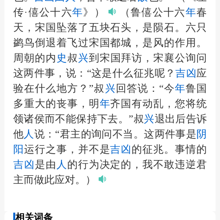
传·僖公十六
年
》）
（鲁僖公十六
年
春
天，宋国坠落了五块石头，是陨石。六只
鹢鸟倒退着飞过宋国都城，是风的作用。
周朝的内
史
叔
兴
到宋国拜访，宋襄公询问
这两件事，说：“这是什么征兆呢？
吉凶
应
验在什么地方？”叔
兴
回答说：“今
年
鲁国
多重大的丧事，明
年
齐国有动乱，您将统
领诸侯而不能保持下去。”叔
兴
退出后告诉
他
人
说：“君主的询问不当。这两件事是
阴
阳
运行之事，并不是
吉凶
的征兆。事情的
吉凶
是由
人
的行为决定的，我不敢违逆君
主而做此应对。）
相关词条