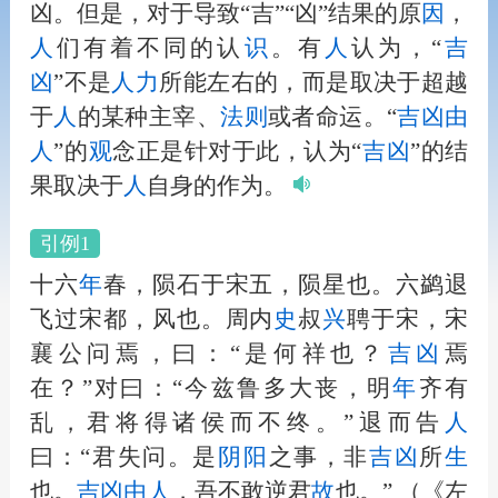
凶。但是，对于导致“吉”“凶”结果的原
因
，
人
们有着不同的认
识
。有
人
认为，“
吉
凶
”不是
人
力
所能左右的，而是取决于超越
于
人
的某种主宰、
法
则
或者命运。“
吉凶
由
人
”的
观
念正是针对于此，认为“
吉凶
”的结
果取决于
人
自身的作为。
引例1
十六
年
春，陨石于宋五，陨星也。六鹢退
飞过宋都，风也。周内
史
叔
兴
聘于宋，宋
襄公问焉，曰：“是何祥也？
吉凶
焉
在？”对曰：“今兹鲁多大丧，明
年
齐有
乱，君将得诸侯而不终。”退而告
人
曰：“君失问。是
阴阳
之事，非
吉凶
所
生
也。
吉凶
由
人
，吾不敢逆君
故
也。”
（《左