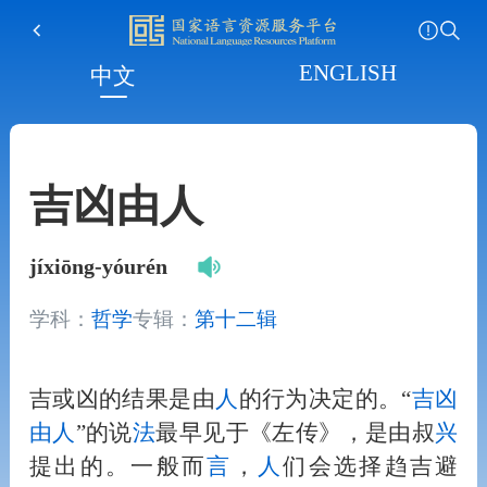
ENGLISH
中文
吉凶由人
jíxiōng-yóurén
学科：
哲学
专辑：
第十二辑
吉或凶的结果是由
人
的行为决定的。“
吉凶
由
人
”的说
法
最早见于《左传》，是由叔
兴
提出的。一般而
言
，
人
们会选择趋吉避