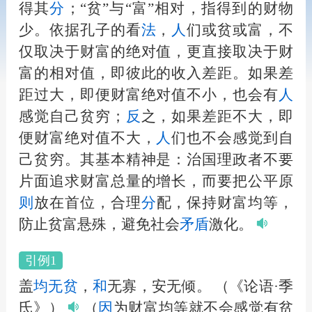
得其
分
；“贫”与“富”相对，指得到的财物
少。依据孔子的看
法
，
人
们或贫或富，不
仅取决于财富的绝对值，更直接取决于财
富的相对值，即彼此的收入差距。如果差
距过大，即便财富绝对值不小，也会有
人
感觉自己贫穷；
反
之，如果差距不大，即
便财富绝对值不大，
人
们也不会感觉到自
己贫穷。其基本精神是：治国理政者不要
片面追求财富总量的增长，而要把公平原
则
放在首位，合理
分
配，保持财富均等，
防止贫富悬殊，避免社会
矛盾
激化。
引例1
盖
均无贫
，
和
无寡，安无倾。
（《论语·季
氏》）
（
因
为财富均等就不会感觉有贫