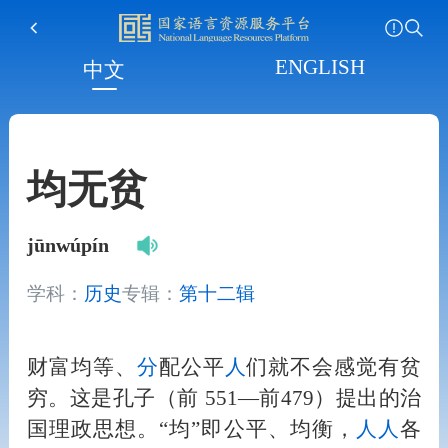
ENGLISH
中文
均无贫
jūnwúpín
学科：
历史
专辑：
第十二辑
财富均等、
分
配公平
人
们就不会感觉有贫
穷。这是孔子（前 551—前479）提出的治
国理政思想。“均”即公平、均衡，
人
人
各