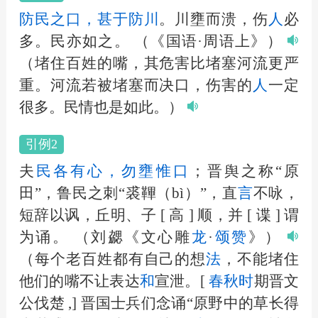
防民之口，甚于防川
。川壅而溃，伤
人
必
多。民亦如之。
（《国语·周语上》）
（堵住百姓的嘴，其危害比堵塞河流更严
重。河流若被堵塞而决口，伤害的
人
一定
很多。民情也是如此。）
引例2
夫
民各有心，勿壅惟口
；晋舆之称“原
田”，鲁民之刺“裘鞸（bì）”，直
言
不咏，
短辞以讽，丘明、子 [ 高 ] 顺，并 [ 谍 ] 谓
为诵。
（刘勰《文心雕
龙
·
颂赞
》）
（每个老百姓都有自己的想
法
，不能堵住
他们的嘴不让表达
和
宣泄。[
春秋
时
期晋文
公伐楚 ,] 晋国士兵们念诵“原野中的草长得