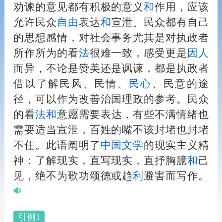
劝谏的意见都有积极的意义
和
作用，应该
允许民众
自由
表达
和
宣泄。民众都有自己
的思想感情，对社会事务尤其是对执政者
所作所为的看
法
很难一致，感受更是
因
人
而异，不论是赞美还是讽谏，都是执政者
借以了解民风、民情、
民心
、民意的途
径，可以作为改善治国理政的参考。民众
的看
法
和
意愿需要表达，有些不满情绪也
需要适当宣泄，百姓的嘴不该封堵也封堵
不住。此语阐明了
中国
文学
的现实主义精
神：了解现实，直写现实，直抒胸臆
和
己
见，绝不为歌功颂德或趋
利
避害而写作。
引例1