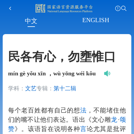
ENGLISH
中文
民各有心，勿壅惟口
mín gè yǒu xīn ，wù yōng wéi kǒu
学科：
文艺
专辑：
第十二辑
每个老百姓都有自己的想
法
，不能堵住他
们的嘴不让他们表达。语出《文心雕
龙
·
颂
赞
》。该语旨在说明各种
言
论尤其是批评