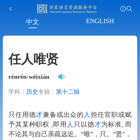
ENGLISH
中文
任人唯贤
rènrén-wéixián
学科：
历史
专辑：
第十二辑
只任用德
才
兼备或出众的
人
担任官职或赋
予其某种职权 ,即用
人
只以德
才
为标准, 而
不论其与自己亲疏远近。“唯”，只。“贤”，