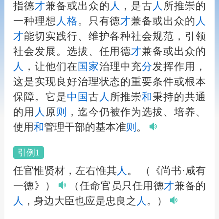
指德
才
兼备或出众的
人
，是古
人
所推崇的
一种理想
人
格
。只有德
才
兼备或出众的
人
才
能切实践行、维护各种社会规范，引领
社会发展。选拔、任用德
才
兼备或出众的
人
，让他们在
国家
治理中充
分
发挥作用，
这是实现良好治理状态的重要条件或根本
保障。它是
中国
古
人
所推崇
和
秉持的共通
的用
人
原
则
，迄今仍被作为选拔、培养、
使用
和
管理干部的基本准
则
。
引例1
任官惟贤材，左右惟其
人
。
（《尚书·咸有
一德》）
（任命官员只任用德
才
兼备的
人
，身边大臣也应是忠良之
人
。）