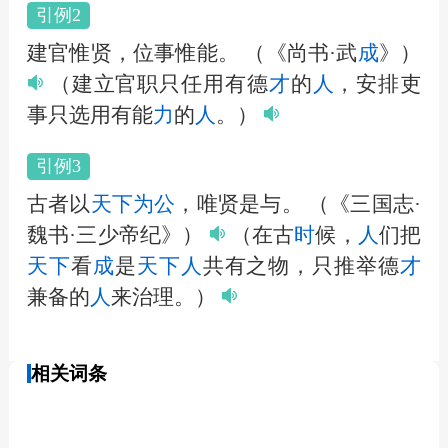
引例2
建官惟贤，位事惟能。
（《尚书·武
成
》）
（建立官职只任用有德
才
的
人
，安排吏
事只选用有能
力
的
人
。）
引例3
古者以
天下
为公
，唯贤是与。
（《三国志·
魏书·三少帝纪》）
（在古
时
候，
人
们把
天下
看
成
是
天下
人
共有之物，只推举德
才
兼备的
人
来治理。）
相关词条