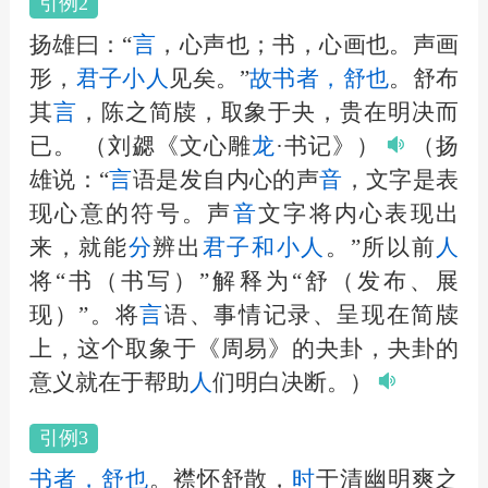
引例2
扬雄曰：“
言
，心声也；书，心画也。声画
形，
君子
小
人
见矣。”
故
书者，舒也
。舒布
其
言
，陈之简牍，取象于夬，贵在明决而
已。
（刘勰《文心雕
龙
·书记》）
（扬
雄说：“
言
语是发自内心的声
音
，文字是表
现心意的符号。声
音
文字将内心表现出
来，就能
分
辨出
君子
和
小
人
。”所以前
人
将“书（书写）”解释为“舒（发布、展
现）”。将
言
语、事情记录、呈现在简牍
上，这个取象于《周易》的夬卦，夬卦的
意义就在于帮助
人
们明白决断。）
引例3
书者，舒也
。襟怀舒散，
时
于清幽明爽之