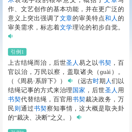
术
表现手段的根本意义，概括了
文章
写
作、文艺创作的基本功能，并在更广泛的
意义上突出强调了
文章
的审美特点
和
人
的
审美需求，标志着
文学
理论的初步自觉。
引例1
上古结绳而治，后世
圣
人
易之以
书契
，百
官以治，万民以察，盖取诸夬（ɡuài）。
（《周易·系辞下》）
（远古
时
期
人
们以
结绳记事的方式来治理
国家
，后世
圣
人
用
书契
代替结绳，百官用
书契
裁决政务，万
民
则
通过
书契
察知事情，这大概是取夬卦
的“裁决、决断”之义。）