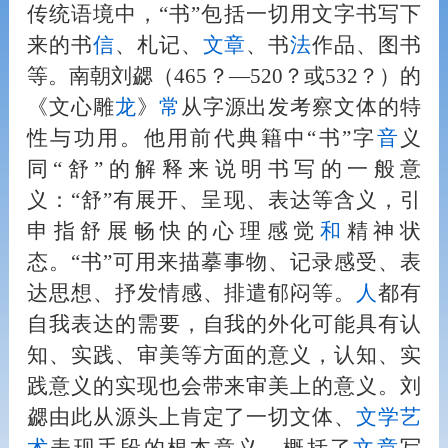
传统语境中，“书”包括一切用文字书写下
来的书
信
、札记、
文章
、书
法
作品、图书
等。南朝刘勰（465？—520？或532？）的
《文心雕
龙
》
常
从字源出发考察文体的特
性与功用。他用前代典籍中“书”字
音
义
同“舒”的解释来说明书写的一般意
义：“舒”有展开、呈现、表达等含义，引
申指舒展畅快的心理感觉
和
精神状
态。“书”可用来描摹事物、记录感受、表
达思想、抒发情感、排遣郁闷等。
人
都有
自我表达的需要，自我的外化可能具有认
知、实践、审美等方面的意义，认知、实
践意义的实现也会带来审美上的意义。刘
勰由此从源头上肯定了一切文体、
文学
艺