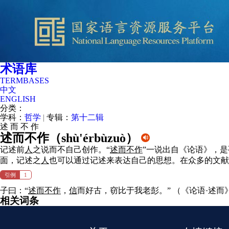
术语库
TERMBASES
中文
ENGLISH
分类：
学科：
哲学
|
专辑：
第十二辑
述
而
不
作
述而不作（
shù'érbùzuò
）
记述前
人
之说而不自己创作。“
述而不作
”一说出自《论语》，是
面，记述之
人
也可以通过记述来表达自己的思想。在众多的文献
引例
1
子曰：“
述而不作
，
信
而好古，窃比于我老彭。”
（《论语·述而
相关词条