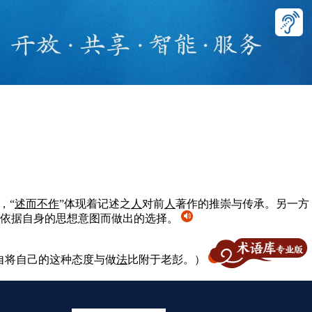
，“
述而不作
”体现着记述之
人
对前
人
著作的推崇与传承。另一方
依据自身的思想意图而做出的选择。
自将自己的这种态度与做
法
比附于老彭。）