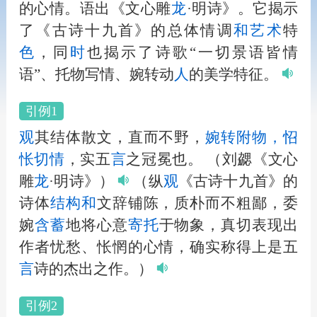
的心情。语出《文心雕
龙
·明诗》。它揭示
了《古诗十九首》的总体情调
和
艺术
特
色
，同
时
也揭示了诗歌“一切景语皆情
语”、托物写情、婉转动
人
的美学特征。
引例1
观
其结体散文，直而不野，
婉转附物，怊
怅切情
，实五
言
之冠冕也。
（刘勰《文心
雕
龙
·明诗》）
（纵
观
《古诗十九首》的
诗体
结构
和
文辞铺陈，质朴而不粗鄙，委
婉
含蓄
地将心意
寄托
于物象，真切表现出
作者忧愁、怅惘的心情，确实称得上是五
言
诗的杰出之作。）
引例2