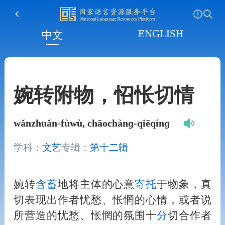
ENGLISH
中文
婉转附物，怊怅切情
wǎnzhuǎn-fùwù, chāochànɡ-qiēqínɡ
学科：
文艺
专辑：
第十二辑
婉转
含蓄
地将主体的心意
寄托
于物象，真
切表现出作者忧愁、怅惘的心情，或者说
所营造的忧愁、怅惘的氛围十
分
切合作者