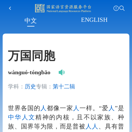
ENGLISH
中文
万国同胞
wànɡuó-tónɡbāo
学科：
历史
专辑：
第十二辑
世界各国的
人
都像一家
人
一样。“爱
人
”是
中华
人
文
精神的内核，且不以家族、种
族、国界等为限，而是普被
人
人
、具有普