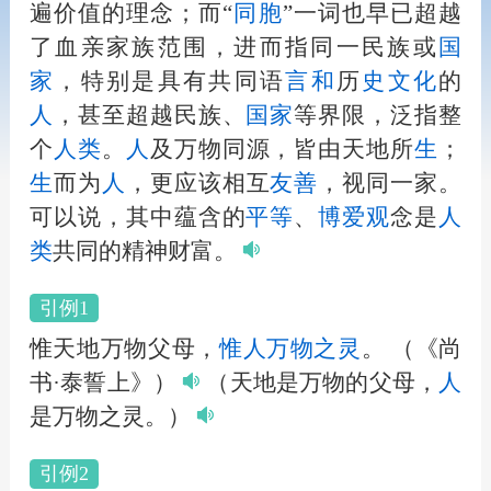
遍价值的理念；而“
同胞
”一词也早已超越
了血亲家族范围，进而指同一民族或
国
家
，特别是具有共同语
言
和
历
史
文化
的
人
，甚至超越民族、
国家
等界限，泛指整
个
人
类
。
人
及万物同源，皆由天地所
生
；
生
而为
人
，更应该相互
友善
，视同一家。
可以说，其中蕴含的
平等
、
博爱
观
念是
人
类
共同的精神财富。
引例1
惟天地万物父母，
惟
人
万物之灵
。
（《尚
书·泰誓上》）
（天地是万物的父母，
人
是万物之灵。）
引例2