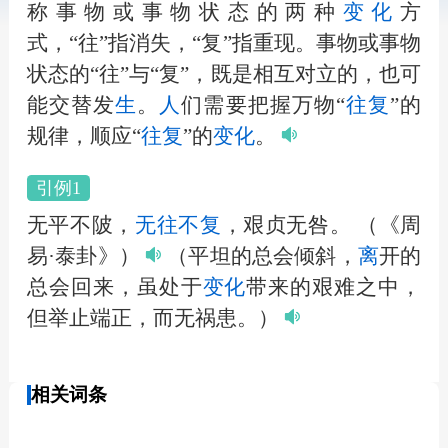
称事物或事物状态的两种
变化
方
式，“往”指消失，“复”指重现。事物或事物
状态的“往”与“复”，既是相互对立的，也可
能交替发
生
。
人
们需要把握万物“
往复
”的
规律，顺应“
往复
”的
变化
。
引例1
无平不陂，
无往不复
，艰贞无咎。
（《周
易·泰卦》）
（平坦的总会倾斜，
离
开的
总会回来，虽处于
变化
带来的艰难之中，
但举止端正，而无祸患。）
相关词条