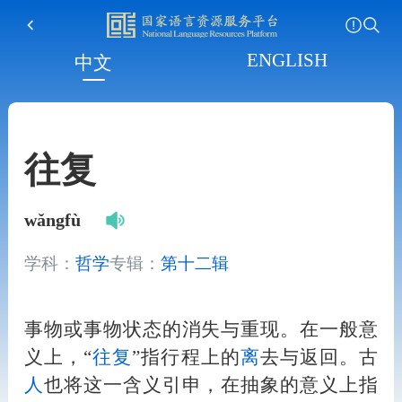
ENGLISH
中文
往复
wǎngfù
学科：
哲学
专辑：
第十二辑
事物或事物状态的消失与重现。在一般意
义上，“
往复
”指行程上的
离
去与返回。古
人
也将这一含义引申，在抽象的意义上指