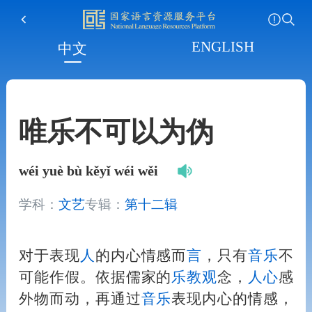
ENGLISH
中文
唯乐不可以为伪
wéi yuè bù kěyǐ wéi wěi
学科：
文艺
专辑：
第十二辑
对于表现
人
的内心情感而
言
，只有
音
乐
不
可能作假。依据儒家的
乐
教
观
念，
人
心
感
外物而动，再通过
音
乐
表现内心的情感，