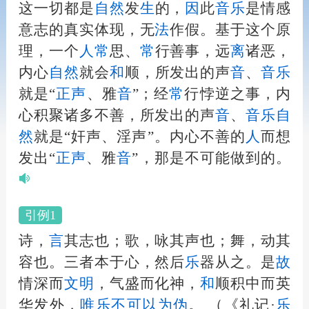
这一切都是
自然
发
生
的，
因
此
音
乐
是情感
意志的真实体现，无
法
作假。基于这个原
理，一个
人
常
思、
常
行善事，远
离
诸恶，
内心
自然
就会
和
顺，所发出的声
音
、
音
乐
就是“
正声
、雅
音
”；经
常
行悖逆之事，内
心积聚诸多不善，所发出的声
音
、
音
乐
自
然
就是“奸声、淫声”。内心不善的
人
而想
发出“
正声
、雅
音
”，那是不可能做到的。
引例1
诗，
言
其志也；歌，咏其声也；舞，动其
容也。三者本于心，然后
乐
器从之。是
故
情深而
文明
，气盛而化神，
和
顺积中而英
华发外，
唯
乐
不可以为
伪
。
（《礼记·
乐