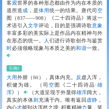
客
观
世界的各种形态都由作为内在本质的
道所造
成
，是
体用
统一的结果。唐代司
空
图（837——908）《二十四诗品》将这一
术语引入
文学
评论，目的是强调诗歌
意象
丰富多彩的美实际上是作品内在精神与外
在形态的统一。
人
们进行诗歌创作与鉴赏
时
必须领略现象与本质之美的
和
谐
一致。
引例1
大用
外腓（féi），真体内充。
反
虚入浑，
积健为雄。
（司
空
图《二十四诗品·
雄
浑
》）
（大道呈现于外显得
雄浑
阔大，
真实的本体
则
充满于内。唯有返回
虚静
，
内心
才
能到达浑然之境; 积蓄精神
力
量，笔