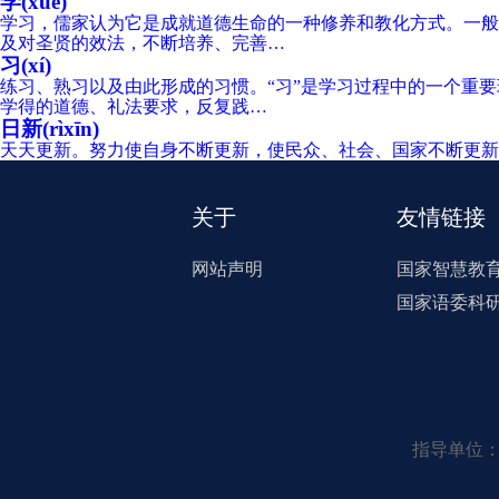
学(xué)
学习，儒家认为它是成就道德生命的一种修养和教化方式。一般
及对圣贤的效法，不断培养、完善…
习(xí)
练习、熟习以及由此形成的习惯。“习”是学习过程中的一个重要
学得的道德、礼法要求，反复践…
日新(rìxīn)
天天更新。努力使自身不断更新，使民众、社会、国家不断更新
关于
友情链接
网站声明
国家智慧教
国家语委科
指导单位