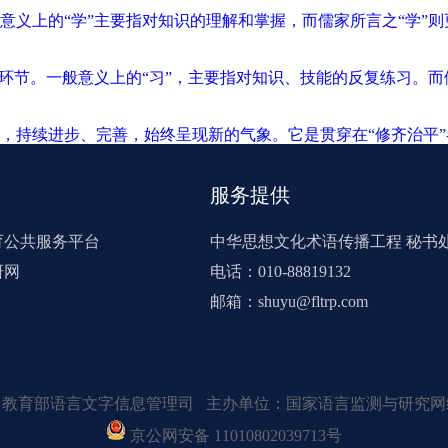
意义上的“学”主要指对知识的理解和掌握，而儒家所言之“学”
环节。一般意义上的“习”，主要指对知识、技能的反复练习。而
，持续进步、完善，始终呈现新的气象。它是贯穿在“修齐治平
服务提供
育公共服务平台
中华思想文化术语传播工程 秘书
研网
电话：010-88819132
邮箱：shuyu@fltrp.com
：教育部语言文字信息管理司 主办单位：国家语言监测与研究网
京公网安备 11010802039713号