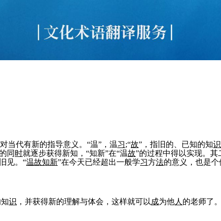
对当代有新的指导意义。“温”，温
习
;“
故
”，指旧的、已知的知
识
”的同
时
就逐步获得新知，“知新”在“温
故
”的过程中得以实现。其
旧见。“
温
故
知新
”在今天已经超出一般学
习
方
法
的意义，也是个
的知
识
，并获得新的理解与体会，这样就可以
成
为他
人
的老师了