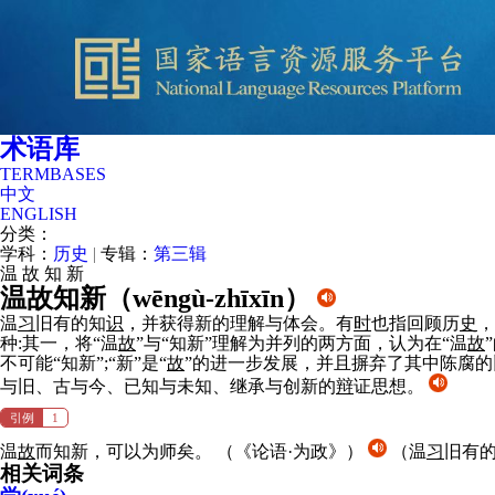
术语库
TERMBASES
中文
ENGLISH
分类：
学科：
历史
|
专辑：
第三辑
温
故
知
新
温故知新（
wēngù-zhīxīn
）
温
习
旧有的知
识
，并获得新的理解与体会。有
时
也指回顾历
史
，
种:其一，将“温
故
”与“知新”理解为并列的两方面，认为在“温
故
不可能“知新”;“新”是“
故
”的进一步发展，并且摒弃了其中陈腐的
与旧、古与今、已知与未知、继承与创新的
辩
证思想。
引例
1
温
故
而知新，可以为师矣。
（《论语·为政》）
（温
习
旧有
相关词条