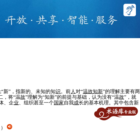
;“新”，指新的、未知的知
识
。前
人
对“
温
故
知新
”的理解主要有两
二，将“温
故
”理解为“知新”的前提与基础，认为没有“温
故
”，就
体、企
业
、组织甚至一个
国家
自我
成
长的基本机理。其中包含新
。）