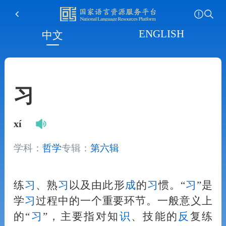
ENGLISH
中文
习
xí
学科：
哲学
专辑：
第六辑
练
习
、熟
习
以及由此形
成
的
习
惯。“
习
”是
学
习
过程中的一个重要环节。一般意义上
的“
习
”，主要指对知
识
、技能的
反
复练