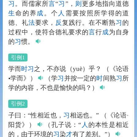
习
。而儒家所
言
“
习
”，
则
更多地指向道德
生
命的养
成
。个
人
需要按照所学得的道
德、礼
法
要求，
反
复践行。在不断熟
习
的
过程中，使符合德礼要求的
言
行
成
为自身
的
习
惯。
引例1
学而
时
习
之，不亦说（yuè）乎？
（《论语
•学而》）
（学
习
并按一定的
时
间熟
习
所
学的内容，不也是愉快的吗？）
引例2
子曰：“性相近也，
习
相远也。”
（《论语·
阳货》）
（孔子说：“
人
的本性是相近
的，由于环境的
习
染
才
有了差别。”）