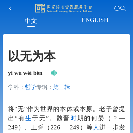
ENGLISH
中文
以无为本
yǐ wú wéi běn
学科：
哲学
专辑：
第三辑
将“无”作为世界的本体或本原。老子曾提
出“有
生
于无”。魏晋
时
期的何晏（？—
249）、王弼（226 — 249）等
人
进一步发