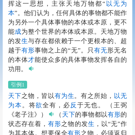
挥这一思想，主张天地万物都“
以
无为
本
”。他们认为，任何具体的事物都不能作
为另外一个具体事物的本体或本原，更不
能
成
为整个世界的本体或本原。天地万物
的发
生
与存在都依赖于一个更根本的、超
越于
有形
事物之上的“无”。只
有无
形无名
的本体
才
能使众多的具体事物发挥各自的
功用。
引例1
天下
之物，皆以
有为
生
。有之所始，
以
无
为
本
。将
欲
全有，必
反
于无也。
（王弼
《老子注》）
（
天下
的事物都以
有形
的
状态存在着，
有形
之物的发
生
，以“无”作
为其本体。想要保全
有形
之物，必须返归