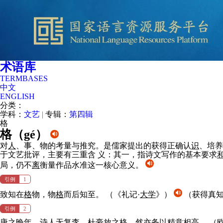
术语库
TERMBASES
中文
ENGLISH
分类：
学科：
文艺
|
专辑：
第四辑
格
格（
gé
）
对
人
、事、物的考量与推究。是儒家提出的获得正确认
识
、培养
于文艺批评，主要有三重含 义：其一，指诗文写作的基本要求
局，仍不
离
衡量作品水准这一核心意义。
引例
1
致知在
格
物，物
格
而后知至。
（《礼记·
大学
》）
（获得真知
引例
2
唐之晚
年
，诗
人
无复李、杜豪放之
格
，然亦务以精意相高。
（