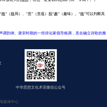
“
格
”（
格
局）、“意”（意蕴）
和
“
趣
”（趣味）。“
格
”可以判断其
的声调韵律。唐宋时期的一些诗论家倡导格调，意在确立诗歌的雅
处
中华思想文化术语微信公众号
络媒体中心