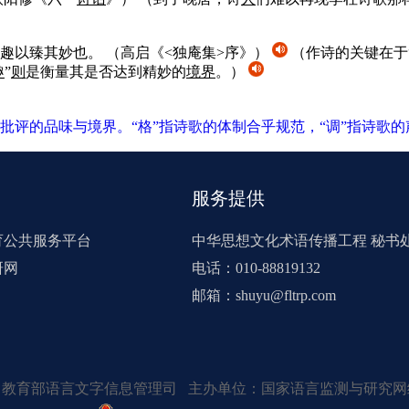
，趣以臻其妙也。
（高启《<独庵集>序》）
（作诗的关键在于
趣
”
则
是衡量其是否达到精妙的
境界
。）
批评的品味与境界。“格”指诗歌的体制合乎规范，“调”指诗歌
服务提供
育公共服务平台
中华思想文化术语传播工程 秘书
研网
电话：010-88819132
邮箱：shuyu@fltrp.com
：教育部语言文字信息管理司 主办单位：国家语言监测与研究网