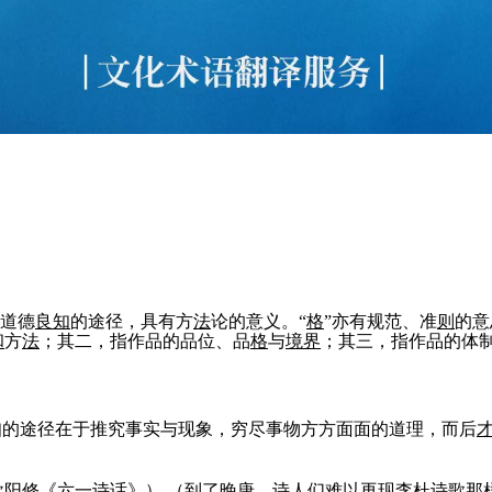
道德
良知
的途径，具有方
法
论的意义。“
格
”亦有规范、准
则
的意
和
方
法
；其二，指作品的品位、品
格
与
境界
；其三，指作品的体
的途径在于推究事实与现象，穷尽事物方方面面的道理，而后
欧阳修《六一
诗话
》）
（到了晚唐，诗
人
们难以再现李杜诗歌那