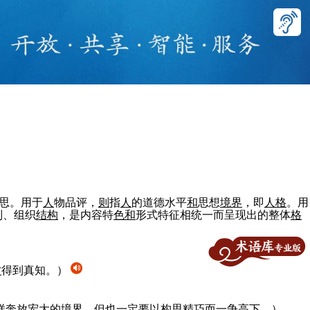
思。用于
人
物品评，
则
指
人
的道德水平
和
思想
境界
，即
人
格
。用
制、组织
结构
，是内容特
色
和
形式特征相统一而呈现出的整体
格
才
得到真知。）
样奔放宏大的
境界
，但也一定要以构思精巧而一争高下。）