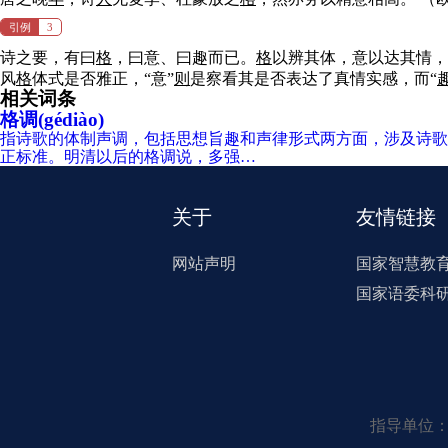
引例
3
诗之要，有曰
格
，曰意、曰趣而已。
格
以辨其体，意以达其情
风
格
体式是否雅正，“意”
则
是察看其是否表达了真情实感，而“
相关词条
格调(gédiào)
指诗歌的体制声调，包括思想旨趣和声律形式两方面，涉及诗歌
正标准。明清以后的格调说，多强…
关于
友情链接
网站声明
国家智慧教
国家语委科
指导单位