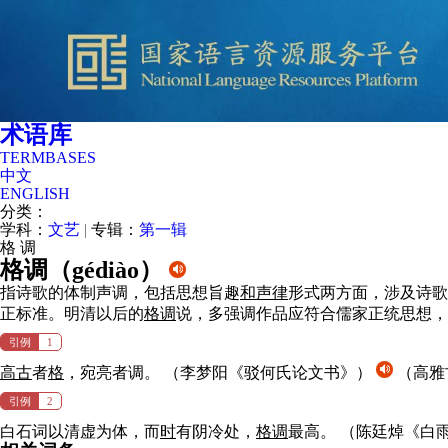
术语库
TERMBASES
中文
ENGLISH
分类：
学科：
文艺
|
专辑：
第一辑
格
调
格调（
gédiào
）
指诗歌的体制声调，包括思想旨趣
和
声律
形式两方面，涉及诗歌
正标准。明清以后的
格
调
说，多强调作品应符合儒家正统思想，
引例
1
高古
者
格
，宛亮者调。
（李梦阳《驳何氏论文书》）
（高雅
引例
2
白石词以清虚为体，而
时
有阴冷处，
格
调
最高。
（陈廷焯《白