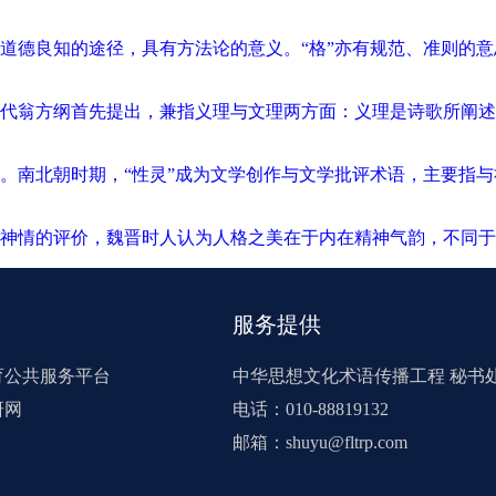
道德良知的途径，具有方法论的意义。“格”亦有规范、准则的
代翁方纲首先提出，兼指义理与文理两方面：义理是诗歌所阐述
。南北朝时期，“性灵”成为文学创作与文学批评术语，主要指
神情的评价，魏晋时人认为人格之美在于内在精神气韵，不同于
服务提供
育公共服务平台
中华思想文化术语传播工程 秘书
研网
电话：010-88819132
邮箱：shuyu@fltrp.com