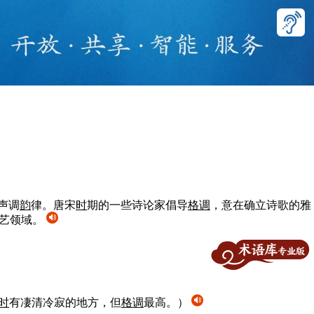
声调
韵
律。唐宋
时
期的一些诗论家倡导
格
调
，意在确立诗歌的雅
文艺领域。
时
有凄清冷寂的地方，但
格
调
最高。）