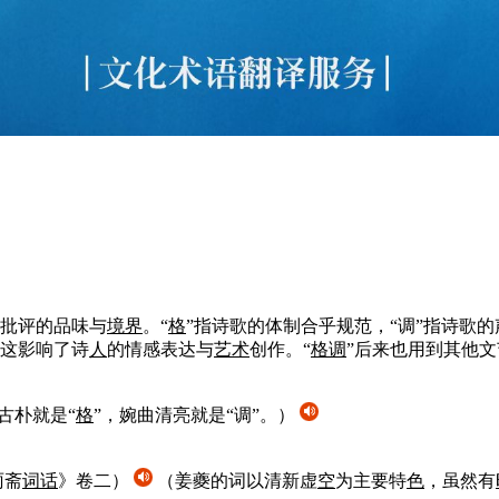
批评的品味与
境界
。“
格
”指诗歌的体制合乎规范，“调”指诗歌的
这影响了诗
人
的情感表达与
艺术
创作。“
格
调
”后来也用到其他
古朴就是“
格
”，婉曲清亮就是“调”。）
雨斋
词话
》卷二）
（姜夔的词以清新虚
空
为主要特
色
，虽然有