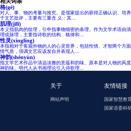
相关词条
格(gé)
对人、事、物的考量与推究。是儒家提出的获得正确认识、培养
于文艺批评，主要有三重含 义：其…
肌理(jīlǐ)
本义指肌肉的纹理，引申指事物细密的条理。作为文学术语由清
理或脉理，主要指诗歌的结构、格律和…
性灵(xìnglíng)
本指相对于客观外物的人的心灵世界，包括性情、才智两个方面
情气质，强调文艺应该发自并表现人…
神韵(shényùn)
指文学艺术作品中清远淡雅的意蕴和韵味。原本是对人物的风度
神韵味。明代人从书画理论引入诗歌理…
关于
友情链接
网站声明
国家智慧教
国家语委科