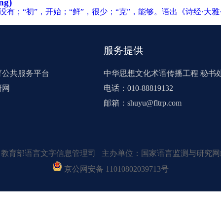
ng)
有；“初”，开始；“鲜”，很少；“克”，能够。语出《诗经·大
服务提供
育公共服务平台
中华思想文化术语传播工程 秘书
研网
电话：010-88819132
邮箱：shuyu@fltrp.com
：教育部语言文字信息管理司 主办单位：国家语言监测与研究网
京公网安备 11010802039713号