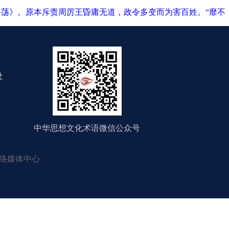
雅·荡》。原本斥责周厉王昏庸无道，政令多变而为害百姓。“靡不
处
中华思想文化术语微信公众号
络媒体中心