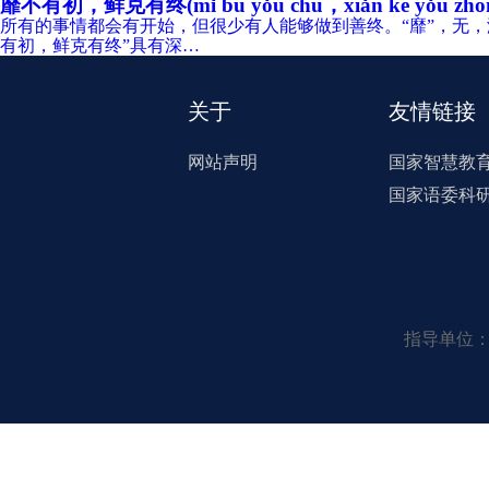
靡不有初，鲜克有终(mǐ bú yǒu chū，xiǎn kè yǒu zhō
所有的事情都会有开始，但很少有人能够做到善终。“靡”，无，没
有初，鲜克有终”具有深…
关于
友情链接
网站声明
国家智慧教
国家语委科
指导单位