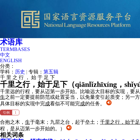
术语库
TERMBASES
中文
ENGLISH
分类：
学科：
历史
|
专辑：
第五辑
千
里
之
行
，
始
于
足
下
千里之行，始于足下（
qiānlǐzhīxíng，shǐy
千里远的行程，要从迈第一步开始。比喻远大目标的实现，要从
生
之前一定要提前防范或处置妥当，以免量变引起质变；另一方
具体目标的实现中完
成
看似不可能完
成
的任务。
引例
1
合抱之木，
生
于毫末；九层之台，起于垒土；
千里之行，始于足
程，是从迈第一步开始的。）
相关词条