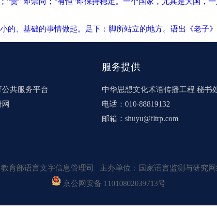
；“贵” 即崇尚；“有恒”即保持稳定。一个国家，尤其是大国
小的、基础的事情做起。足下：脚所站立的地方。语出《老子》
服务提供
育公共服务平台
中华思想文化术语传播工程 秘书
研网
电话：010-88819132
邮箱：shuyu@fltrp.com
：教育部语言文字信息管理司 主办单位：国家语言监测与研究网
京公网安备 11010802039713号