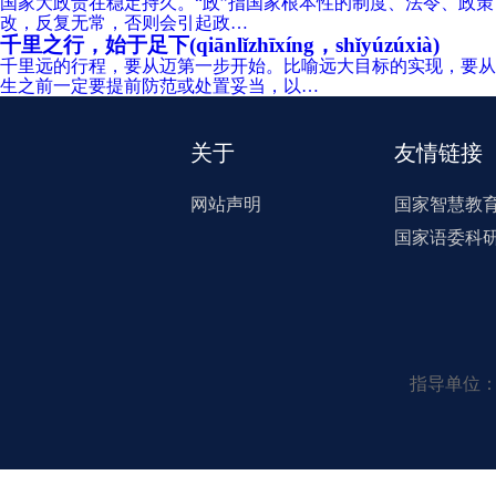
国家大政贵在稳定持久。“政”指国家根本性的制度、法令、政策
改，反复无常，否则会引起政…
千里之行，始于足下(qiānlǐzhīxíng，shǐyúzúxià)
千里远的行程，要从迈第一步开始。比喻远大目标的实现，要从
生之前一定要提前防范或处置妥当，以…
关于
友情链接
网站声明
国家智慧教
国家语委科
指导单位