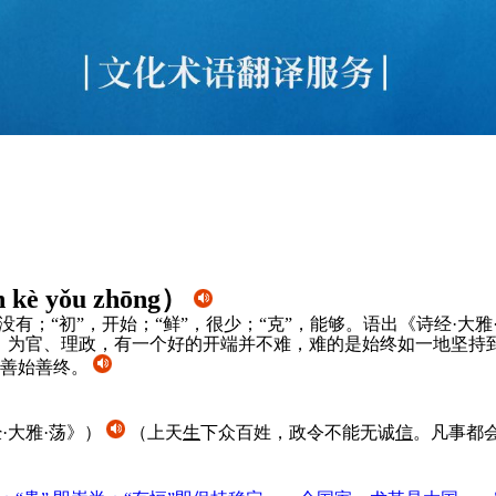
 kè yǒu zhōng
）
没有；“初”，开始；“鲜”，很少；“克”，能够。语出《诗经·
、为官、理政，有一个好的开端并不难，难的是始终如一地坚持
、善始善终。
·大雅·荡》）
（上天
生
下众百姓，政令不能无诚
信
。凡事都