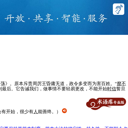
大雅·荡》。原本斥责周厉王昏庸无道，政令多变而为害百姓。“
靡不
到最后。它告诫我们，做事情不要轻易更改，不能开始
时
信
誓旦
会有开始，很少有
人
能善终。）