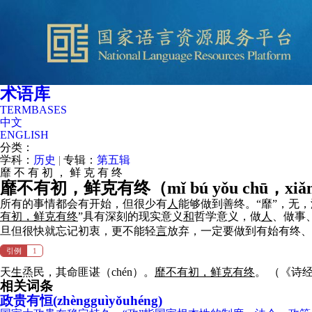
术语库
TERMBASES
中文
ENGLISH
分类：
学科：
历史
|
专辑：
第五辑
靡
不
有
初
，
鲜
克
有
终
靡不有初，鲜克有终（
mǐ bú yǒu chū，xiǎn
所有的事情都会有开始，但很少有
人
能够做到善终。“靡”，无，
有初，鲜克有终
”具有深刻的现实意义
和
哲学意义，做
人
、做事
旦但很快就忘记初衷，更不能轻
言
放弃，一定要做到有始有终
引例
1
天
生
烝民，其命匪谌（chén）。
靡不有初，鲜克有终
。
（《诗经
相关词条
政贵有恒(zhèngguìyǒuhéng)