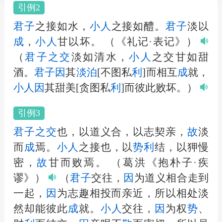
引例2
君子
之接如水，
小
人
之接如醴。
君子
淡以
成
，
小
人
甘以坏。
（《礼记·表记》）
（
君子
之交
淡如清水，
小
人
之交甘如甜
酒。
君子
因
其
淡泊
[不图私
利
]而相互
成
就，
小
人
因
其甜美[贪图私
利
]而彼此败坏。）
引例3
君子
之交
也，以道义合，以志契亲，
故
淡
而
成
焉。
小
人
之接也，以
势
利
结，以狎慢
密，
故
甘而败焉。
（葛洪《抱朴子·疾
谬》）
（
君子
交往，
因
为道义相合走到
一起，
因
为志趣相投而亲近，所以相处淡
然却能彼此
成
就。
小
人
交往，
因
为权
势
、