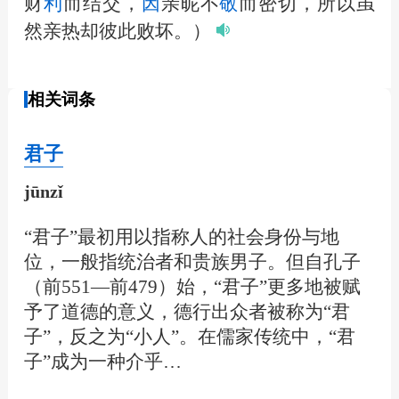
财
利
而结交，
因
亲昵不
敬
而密切，所以虽
然亲热却彼此败坏。）
相关词条
君子
jūnzǐ
“君子”最初用以指称人的社会身份与地
位，一般指统治者和贵族男子。但自孔子
（前551—前479）始，“君子”更多地被赋
予了道德的意义，德行出众者被称为“君
子”，反之为“小人”。在儒家传统中，“君
子”成为一种介乎…