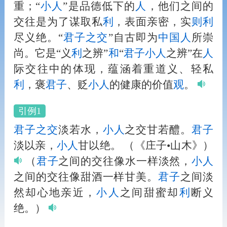
重；“
小
人
”是品德低下的
人
，他们之间的
交往是为了谋取私
利
，表面亲密，实
则
利
尽义绝。“
君子
之交
”自古即为
中国
人
所崇
尚。它是“义
利
之辨”
和
“
君子
小
人
之辨”在
人
际交往中的体现，蕴涵着重道义、轻私
利
，褒
君子
、贬
小
人
的健康的价值
观
。
引例1
君子
之交
淡若水，
小
人
之交甘若醴。
君子
淡以亲，
小
人
甘以绝。
（《庄子•山木》）
（
君子
之间的交往像水一样淡然，
小
人
之间的交往像甜酒一样甘美。
君子
之间淡
然却心地亲近，
小
人
之间甜蜜却
利
断义
绝。）