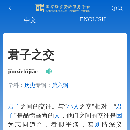
ENGLISH
中文
君子之交
jūnzǐzhījiāo
学科：
历史
专辑：
第六辑
君子
之间的交往。与“
小
人
之交”相对。“
君
子
”是品德高尚的
人
，他们之间的交往是
因
为志同道合，看似平淡，实
则
情深义