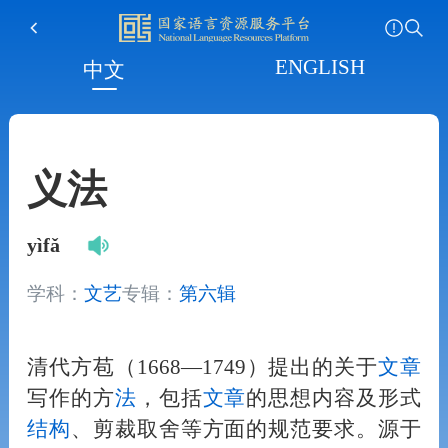
ENGLISH
中文
义法
yìfǎ
学科：
文艺
专辑：
第六辑
清代方苞（1668—1749）提出的关于
文章
写作的方
法
，包括
文章
的思想内容及形式
结构
、剪裁取舍等方面的规范要求。源于