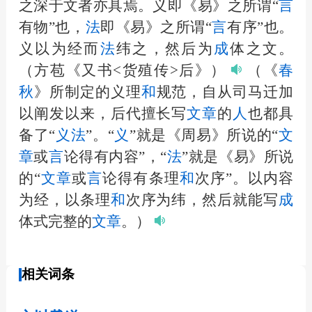
之深于文者亦具焉。义即《易》之所谓“
言
有物”也，
法
即《易》之所谓“
言
有序”也。
义以为经而
法
纬之，然后为
成
体之文。
（方苞《又书<货殖传>后》）
（《
春
秋
》所制定的义理
和
规范，自从司马迁加
以阐发以来，后代擅长写
文章
的
人
也都具
备了“
义
法
”。“
义
”就是《周易》所说的“
文
章
或
言
论得有内容”，“
法
”就是《易》所说
的“
文章
或
言
论得有条理
和
次序”。以内容
为经，以条理
和
次序为纬，然后就能写
成
体式完整的
文章
。）
相关词条