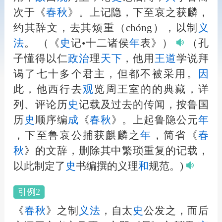
次于《
春秋
》。上记隐，下至哀之获麟，
约其辞文，去其烦重（chóng），以制
义
法
。
（《
史
记•十二诸侯
年
表》）
（孔
子懂得以仁
政治
理
天下
，他用
王道
学说拜
谒了七十多个君主，但都不被采用。
因
此，他西行去
观
览周王室的的典藏，详
列、评论历
史
记载及过去的传闻，按鲁国
历
史
顺序编
成
《
春秋
》。上起鲁隐公元
年
，下至鲁哀公捕获麒麟之
年
，简省《
春
秋
》的文辞，删除其中繁琐重复的记载，
以此制定了
史
书编撰的义理
和
规范。)
引例2
《
春秋
》之制
义
法
，自太
史
公发之，而后