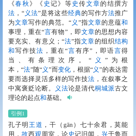
《
春秋
》《
史
记》等
史
传
文章
的结撰方
法
，“
义
法
”是将这些
经典
的写作方
法
推广
为
文章
写作的典范。“
义
”指
文章
的意蕴
和
事理，重在“
言
有物”，即
文章
的思想内容
要充实、有意义；“
法
”指
文章
的组织
结构
和
写作技
法
，重在“
言
有序”，即语
言
得
当、有条理次序。“
义
”为根
本，“
法
”随“
义
”而
变化
，根据“
义
”的表达需
要而选择灵活多样的写作技
法
，在叙事之
中寓褒贬论断。
义
法
论是清代
桐城派
古文
理论的起点
和
基础。
引例1
孔子明
王道
，干（gān）七十余君，莫能
用，
故
西
观
周室，论
史
记旧闻，
兴
于鲁而