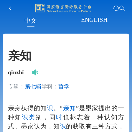
ENGLISH
中文
亲知
qīnzhī
专辑：
第七辑
学科：
哲学
亲身获得的知
识
。“
亲知
”是墨家提出的一
种知
识
类
别，同
时
也标志着一种认知方
式。墨家认为，知
识
的获取有三种方式，