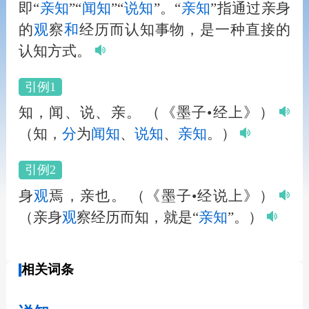
即“
亲知
”“
闻知
”“
说知
”。“
亲知
”指通过亲身
的
观
察
和
经历而认知事物，是一种直接的
认知方式。
引例1
知，闻、说、亲。
（《墨子•经上》）
（知，
分
为
闻知
、
说知
、
亲知
。）
引例2
身
观
焉，亲也。
（《墨子•经说上》）
（亲身
观
察经历而知，就是“
亲知
”。）
相关词条