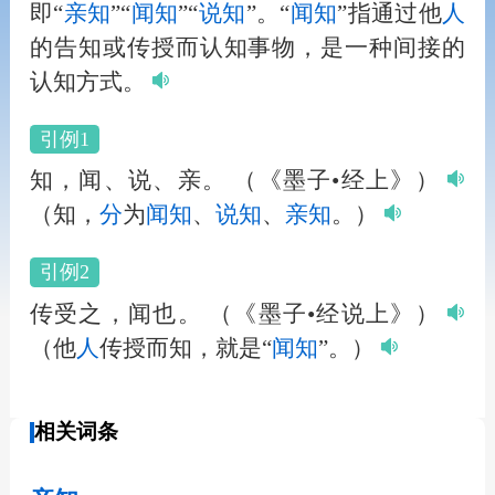
即“
亲知
”“
闻知
”“
说知
”。“
闻知
”指通过他
人
的告知或传授而认知事物，是一种间接的
认知方式。
引例1
知，闻、说、亲。
（《墨子•经上》）
（知，
分
为
闻知
、
说知
、
亲知
。）
引例2
传受之，闻也。
（《墨子•经说上》）
（他
人
传授而知，就是“
闻知
”。）
相关词条