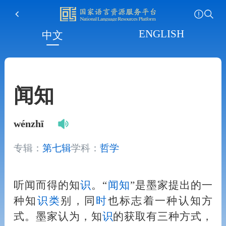
ENGLISH
中文
闻知
wénzhī
专辑：
第七辑
学科：
哲学
听闻而得的知
识
。“
闻知
”是墨家提出的一
种知
识
类
别，同
时
也标志着一种认知方
式。墨家认为，知
识
的获取有三种方式，