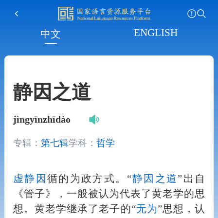
ENGLISH
中文
静因之道
jìngyīnzhīdào
专辑：
第七辑
学科：
哲学
虚静
因
循的为政方式。“
静
因
之道
”出自
《管子》，一般被认为代表了黄老学的思
想。黄老学继承了老子的“
无为
”思想，认