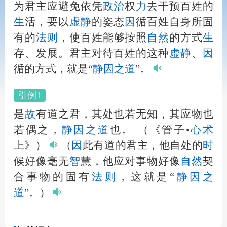
为君主应避免依凭
政治
权
力
去干预百姓的
生
活，要以
虚静
的姿态
因
循百姓自身所固
有的
法
则
，使百姓能够按照
自然
的方式
生
存、发展。君主对待百姓的这种
虚静
、
因
循的方式，就是“
静
因
之道
”。
引例1
是
故
有道之君，其处也若无知，其应物也
若偶之，
静
因
之道
也。
（《管子•
心术
上》）
（
因
此有道的君主，他自处的
时
候好像毫无
智
慧，他应对事物好像
自然
契
合事物的固有
法
则
，这就是“
静
因
之
道
”。）