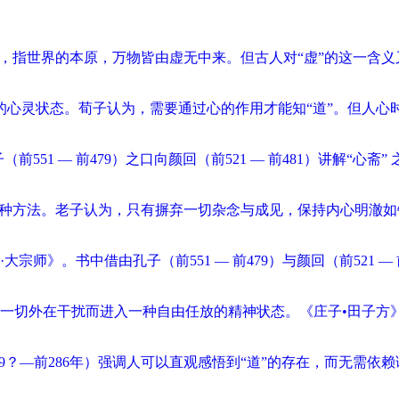
，指世界的本原，万物皆由虚无中来。但古人对“虚”的这一含义又
之道的心灵状态。荀子认为，需要通过心的作用才能知“道”。但人
1 — 前479）之口向颜回（前521 — 前481）讲解“心斋”
一种方法。老子认为，只有摒弃一切杂念与成见，保持内心明澈如
。书中借由孔子（前551 — 前479）与颜回（前521 — 前4
一切外在干扰而进入一种自由任放的精神状态。《庄子•田子方
69？—前286年）强调人可以直观感悟到“道”的存在，而无需