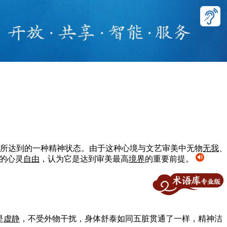
志所达到的一种精神状态。由于这种心境与文艺审美中无物
无我
、
的心灵
自由
，认为它是达到审美最高
境界
的重要前提。
是
虚静
，不受外物干扰，身体舒泰如同五脏贯通了一样，精神洁