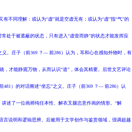
有不同理解：或认为“虚”就是空虚无有；或认为“虚”指“气”的
心时常处于被遮蔽的状态，只有进入“虚壹而静”的状态才能发挥应
 之义。庄子（前369 ？— 前286）认为，耳和心在感知外物时，有
镜，才能静观万物，从而认识“道”，体会其精要。后世文艺评论
81）的对话阐述“坐忘”之义。庄子（前369 ？— 前286）认
》讲述了一位画师纯任本性、解衣叉腿恣意作画的情形。“解
依赖语言说明和逻辑思辨。后被用于文学创作与鉴赏领域，强调超越