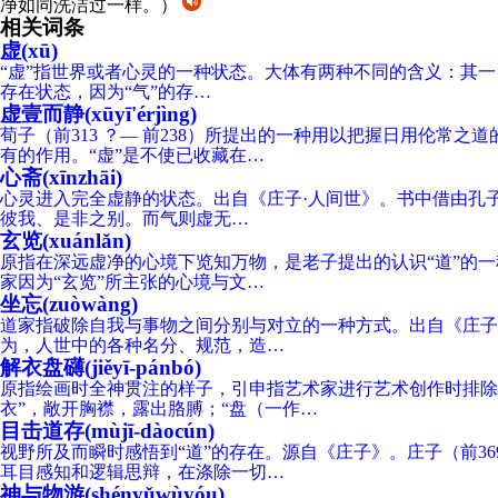
净如同洗洁过一样。）
相关词条
虚(xū)
“虚”指世界或者心灵的一种状态。大体有两种不同的含义：其一
存在状态，因为“气”的存…
虚壹而静(xūyī'érjìng)
荀子（前313 ？— 前238）所提出的一种用以把握日用伦常
有的作用。“虚”是不使已收藏在…
心斋(xīnzhāi)
心灵进入完全虚静的状态。出自《庄子·人间世》。书中借由孔子（前55
彼我、是非之别。而气则虚无…
玄览(xuánlǎn)
原指在深远虚净的心境下览知万物，是老子提出的认识“道”的
家因为“玄览”所主张的心境与文…
坐忘(zuòwàng)
道家指破除自我与事物之间分别与对立的一种方式。出自《庄子·大宗师》
为，人世中的各种名分、规范，造…
解衣盘礴(jiěyī-pánbó)
原指绘画时全神贯注的样子，引申指艺术家进行艺术创作时排除
衣”，敞开胸襟，露出胳膊；“盘（一作…
目击道存(mùjī-dàocún)
视野所及而瞬时感悟到“道”的存在。源自《庄子》。庄子（前3
耳目感知和逻辑思辩，在涤除一切…
神与物游(shényǔwùyóu)