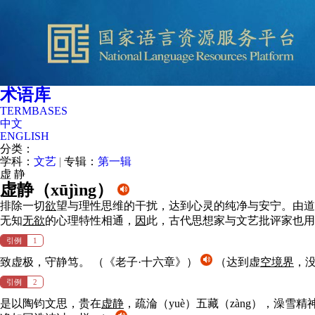
术语库
TERMBASES
中文
ENGLISH
分类：
学科：
文艺
|
专辑：
第一辑
虚
静
虚静（
xūjìng
）
排除一切
欲
望与理性思维的干扰，达到心灵的纯净与安宁。由道
无知
无
欲
的心理特性相通，
因
此，古代思想家与文艺批评家也用
引例
1
致虚极，守静笃。
（《老子·十六章》）
（达到虚
空
境界
，
引例
2
是以陶钧文思，贵在
虚静
，疏淪（yuè）五藏（zàng），澡雪精