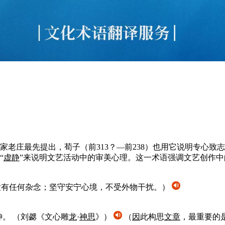
家老庄最先提出，荀子（前313？—前238）也用它说明专心致
“
虚静
”来说明文艺活动中的审美心理。这一术语强调文艺创作中
没有任何杂念；坚守安宁心境，不受外物干扰。）
神。
（刘勰《文心雕
龙
·
神思
》）
（
因
此构思
文章
，最重要的