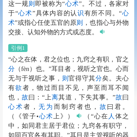
这一规
则
即被称为“
心术
”。不过，各家对
于“
心术
”具体内容的认
识
有所不同。“
心
术
”或指心任使五官的原
则
，也指心与外物
交接、认知外物的方式或态度。
引例1
“心之在体，君之位也；九窍之有职，官之
分
（fèn）也。”耳目者，视听之官也。心而
无与于视听之事，
则
官得守其
分
矣。夫心
有
欲
者，物过而目不见，声至而耳不闻
也，
故
曰：“上
离
其道，下失其事。”
故
曰
心术
者，
无为
而制窍者也，
故
曰君。
（《管子•
心术
上》）
（“心在
人
体之
中，如同君主居于君位；九窍各有职守，
如同百官各有其职。”耳目是主管视听的器