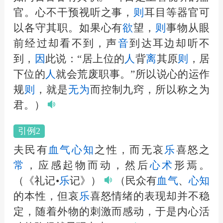
官。心不干预视听之事，
则
耳目等器官可
以各守其职。如果心有
欲
望，
则
事物从眼
前经过却看不到，声
音
到达耳边却听不
到，
因
此说：“居上位的
人
背
离
其原
则
，居
下位的
人
就会荒废职事。”所以说心的运作
规
则
，就是
无为
而控制九窍，所以称之为
君。）
引例2
夫民有
血气
心知
之性，而无哀
乐
喜怒之
常
，应感起物而动，然后
心术
形焉。
（《礼记•
乐
记》）
（民众有
血气
、
心知
的本性，但哀
乐
喜怒情绪的表现却并不稳
定，随着外物的刺激而感动，于是内心活