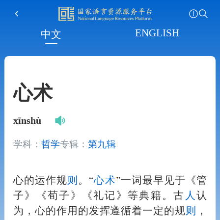
ENGLISH
中文
心术
xīnshù
学科：
哲学
专辑：
第九辑
心的运作规
则
。“
心术
”一词最早见于《管
子》《荀子》《礼记》等典籍。古
人
认
为，心的作用的发挥遵循着一定的规
则
，