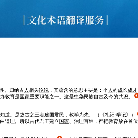
行性。归纳古
人
相关
论说
，其蕴含的意思主要是：个
人
的
成
长
成
才
办教育是
国家
重要职能之一。这是
中华
民族自古及今的共
识
。
知道。是
故
古之王者建国君民，
教学为先
。
（《礼记·学记》）
白道理。所以古代君王建立
国家
、治理百姓，都把教育放在首位