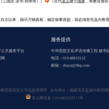
《三国志·吴书·孙休传》）
（古代
圣王
建立
国家
，将教育放在
自古以来，揭示万物真相，确定做事原
则
，就必须首先
兴
办教
服务提供
育公共服务平台
中华思想文化术语传播工程 秘书
研网
电话：010-88819132
邮箱：shuyu@fltrp.com
：教育部语言文字信息管理司 主办单位：国家语言监测与研究网
京公网安备 11010802039713号