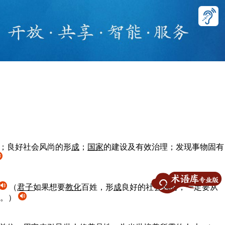
；良好社会风尚的形
成
；
国家
的建设及有效治理；发现事物固有
（
君子
如果想要
教化
百姓，形
成
良好的社会风尚，一定要从
。）