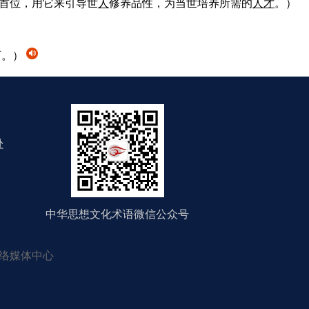
首位，用它来引导世
人
修养品性，为当世培养所需的
人
才
。）
育。）
处
中华思想文化术语微信公众号
络媒体中心