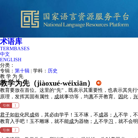
术语库
TERMBASES
中文
ENGLISH
分类：
专辑：
第十辑
|
学科：
历史
教
学
为
先
教学为先（
jiàoxué-wéixiān
）
教育要放在首位。这里的“先”，既表示其重要性，也表示其先
原理，发挥其固有属性，
成
就事功等，均
离
不开教育。
因
此，
兴
引例
1
君子
如
欲
化民
成
俗，其必由学乎！玉不琢，不
成
器；
人
不学，不
教育入手吧！玉不雕琢，就不能
成
为器物；
人
不学
习
，就不会明
引例
2