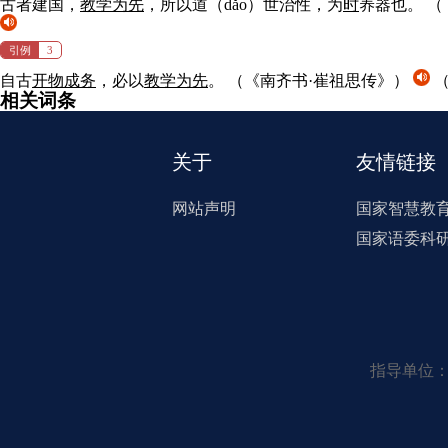
古者建国，
教学为先
，所以道（dǎo）世治性，为
时
养器也。
（
引例
3
自古
开物
成
务
，必以
教学为先
。
（《南齐书·崔祖思传》）
（
相关词条
关于
友情链接
网站声明
国家智慧教
国家语委科
指导单位