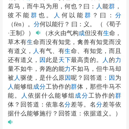
若马，而牛马为用，何也？曰：
人
能
群
，
彼不能
群
也。
人
何以能
群
？曰：
分
（fèn）。
分
何以能行？ 曰：义。
（《荀子
·王制》）
（水火由气构
成
但没有
生
命，
草木有
生
命而没有知觉，禽兽有知觉而没
有道义，
人
有气、有
生
命、有知觉，而且
还有道义，
因
此是
天下
最高贵的。
人
的
力
量不如牛，奔跑的能
力
不如马，但牛马却
被
人
驱使，是什么原
因
呢？回答道：
因
为
人
能够组
成
分
工协作的
群
体，那些牛马不
能。
人
依据什么能够组
成
分
工协作的
群
体？回答道：依靠名
分
差等。名
分
差等依
据什么能够施行？回答道：依据道义。）