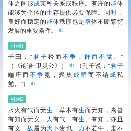
体之间形
成
某种关系或秩序。有序的
群
体
能够为个体的
生
存提供必要保障。同
时
，
良好而稳定的
群
体秩序也是
群
体不断繁衍
发展的重要条件。
引例1
子曰：“
君子
矜而
不争
，
群
而不党
。”
（《论语·卫灵公》）
（孔子说：“
君子
端庄而
不争
竞，聚集
成
群
而不结
成
私
党。”）
引例2
水火有气而无
生
，草木有
生
而无知，禽兽
有知而无义，
人
有气、有
生
、有知，亦且
有义，
故
最为
天下
贵也。
力
不若牛，走不