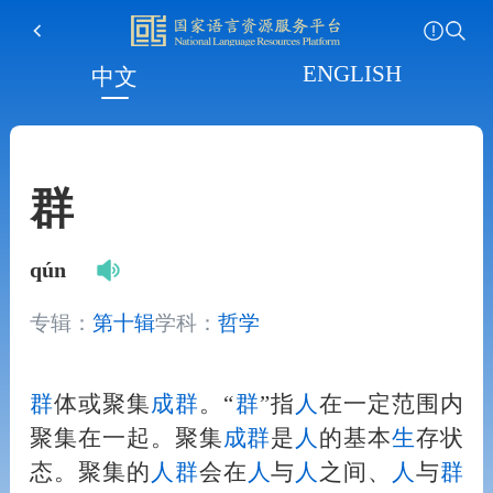
ENGLISH
中文
群
qún
专辑：
第十辑
学科：
哲学
群
体或聚集
成
群
。“
群
”指
人
在一定范围内
聚集在一起。聚集
成
群
是
人
的基本
生
存状
态。聚集的
人
群
会在
人
与
人
之间、
人
与
群