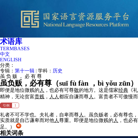
术语库
TERMBASES
中文
ENGLISH
分类：
专辑：
第十一辑
|
学科：
历史
虽
负
贩
，
必
有
尊
虽负贩，必有尊（
suī fù fàn ，bì yǒu zūn
即便是地位微贱的
人
，也必有可尊
敬
的地方。这是儒家
经典
《礼
精神，无论贫富
贵贱
，
人
人
都应自谦而尊
人
。富贵者不可傲慢而
引例
1
礼者不可不学也。夫礼者，自卑而尊
人
。虽负贩者，必有尊也，
实质就是自己谦卑而对他
人
尊重。即便是地位微贱的
人
，也必有
足。）
相关词条