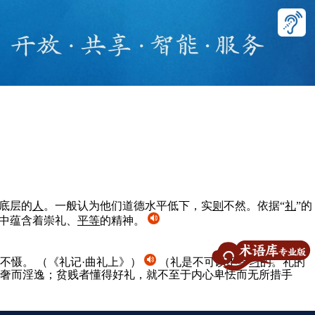
底层的
人
。一般认为他们道德水平低下，实
则
不然。依据“
礼
”的
其中蕴含着崇礼、
平等
的精神。
志不慑。
（《礼记·曲礼上》）
（礼是不可以不学
习
的。礼的
奢而淫逸；贫贱者懂得好礼，就不至于内心卑怯而无所措手