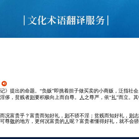
）
记》提出的命题。“负贩”即挑着担子做买卖的小商贩，泛指社会
淫侈，贫贱者
则
要积极向上而自尊。
人
之尊严，依“
礼
”而立。
而况富贵乎？富贵而知好礼，
则
不骄不淫；贫贱而知好礼，
则
可尊
敬
的地方，更何况富贵的
人
呢？富贵者懂得好礼，就不会骄