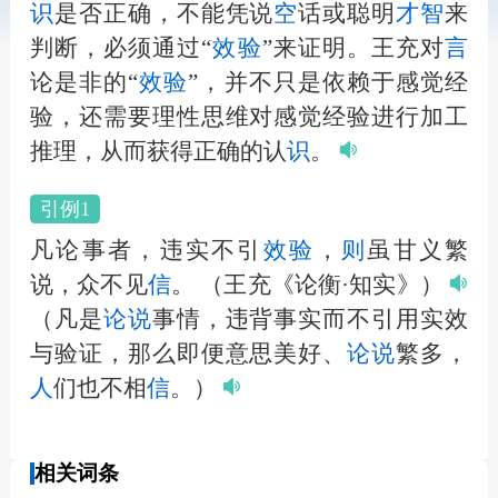
识
是否正确，不能凭说
空
话或聪明
才
智
来
判断，必须通过“
效验
”来证明。王充对
言
论是非的“
效验
”，并不只是依赖于感觉经
验，还需要理性思维对感觉经验进行加工
推理，从而获得正确的认
识
。
引例1
凡论事者，违实不引
效验
，
则
虽甘义繁
说，众不见
信
。
（王充《论衡·知实》）
（凡是
论说
事情，违背事实而不引用实效
与验证，那么即便意思美好、
论说
繁多，
人
们也不相
信
。）
相关词条