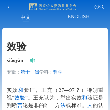
ENGLISH
中文
效验
xiàoyàn
专辑：
第十一辑
学科：
哲学
实效
和
验证。王充（27—97？）特别重
视“
效验
”。王充认为，举出实效
和
验证是
判断
言
论是非的唯一方
法
或标准。
人
的认