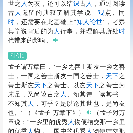
世之
人
为友，还可以结
识
古
人
，通过阅读
古
人
遗留的典籍了解其学说、
观
点。同
时
，还需要在此基础上“
知
人
论世
”，考察
其学说背后的为
人
行事，并理解其所处
时
代带来的影响。
引例1
孟子谓万章曰：“一乡之善士斯友一乡之善
士，一国之善士斯友一国之善士，
天下
之
善士斯友
天下
之善士。以友
天下
之善士为
未足，又尚论古之
人
。颂其诗，读其书，
不知其
人
，可乎？是以论其世也，是尚友
也。”
（《孟子·万章下》）
（孟子对万
章说：“一乡里的优秀
人
物便结交那一乡里
的优秀
人
物，一国中的优秀
人
物便结交那