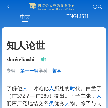
ENGLISH
中文
知人论世
zhīrén-lùnshì
专辑：
第十一辑
学科：
哲学
了解他
人
、讨论他
人
所处的
时
代。由孟子
（前372？—前289）提出。孟子主张，
人
们应广泛地结交各
类
优秀
人
物。除了与同