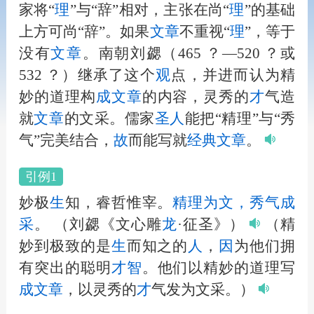
家将“
理
”与“辞”相对，主张在尚“
理
”的基础
上方可尚“辞”。如果
文章
不重视“
理
”，等于
没有
文章
。南朝刘勰（465 ？—520 ？或
532 ？）继承了这个
观
点，并进而认为精
妙的道理构
成
文章
的内容，灵秀的
才
气造
就
文章
的文采。儒家
圣
人
能把“精理”与“秀
气”完美结合，
故
而能写就
经典
文章
。
引例1
妙极
生
知，睿哲惟宰。
精理为文，秀气
成
采
。
（刘勰《文心雕
龙
·征圣》）
（精
妙到极致的是
生
而知之的
人
，
因
为他们拥
有突出的聪明
才
智
。他们以精妙的道理写
成
文章
，以灵秀的
才
气发为文采。）