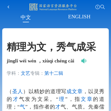
ENGLISH
中文
精理为文，秀气成采
jīnglǐ wéi wén ，xiùqì chéng cǎi
学科：
文艺
专辑：
第十二辑
（
圣
人
）以精妙的道理写
成
文章
，以灵秀
的
才
气发为文采。“
理
”，指
文章
的道
理；“
气
”，指作者的
才
气、气质。先秦儒